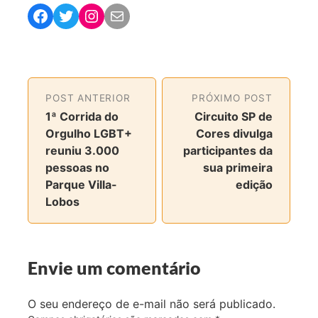
C
C
C
C
o
o
o
o
m
m
m
m
p
p
p
p
a
a
a
a
POST ANTERIOR
PRÓXIMO POST
r
r
r
r
1ª Corrida do
Circuito SP de
t
t
t
t
Orgulho LGBT+
Cores divulga
i
i
i
i
reuniu 3.000
participantes da
l
l
l
l
pessoas no
sua primeira
h
h
h
h
Parque Villa-
edição
a
a
a
a
Lobos
r
r
r
r
n
n
n
v
o
o
o
i
F
T
I
a
Envie um comentário
a
w
n
e
c
i
s
-
O seu endereço de e-mail não será publicado.
e
t
t
m