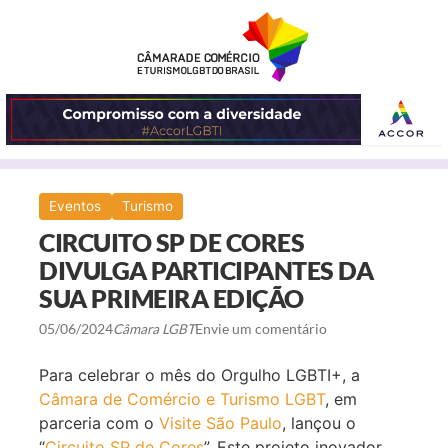
ABRIR
Eventos
Turismo
O
CIRCUITO SP DE CORES
MENU
DIVULGA PARTICIPANTES DA
SUA PRIMEIRA EDIÇÃO
05/06/2024
Câmara LGBT
Envie um comentário
Para celebrar o mês do Orgulho LGBTI+, a
Câmara de Comércio e Turismo LGBT
, em
parceria com o
Visite São Paulo
, lançou o
“
Circuito SP de Cores
”. Este projeto inovador