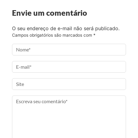
a
w
n
e
Envie um comentário
c
i
s
-
e
t
t
m
O seu endereço de e-mail não será publicado.
b
t
a
a
Campos obrigatórios são marcados com
*
o
e
g
i
o
r
r
l
k
a
m