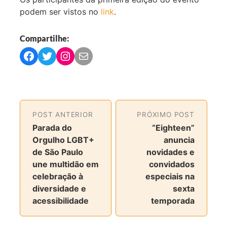
podem ser vistos no
link
.
Compartilhe:
C
C
C
C
o
o
o
o
m
m
m
m
p
p
p
p
a
a
a
a
POST ANTERIOR
PRÓXIMO POST
r
r
r
r
Parada do
“Eighteen”
t
t
t
t
Orgulho LGBT+
anuncia
i
i
i
i
de São Paulo
novidades e
l
l
l
l
une multidão em
convidados
h
h
h
h
celebração à
especiais na
a
a
a
a
diversidade e
sexta
r
r
r
r
acessibilidade
temporada
n
n
n
v
o
o
o
i
F
T
I
a