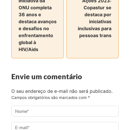
Iniciativa da
Ações 2023:
t
t
t
t
ONU completa
Copastur se
i
i
i
i
36 anos e
destaca por
l
l
l
l
destaca avanços
iniciativas
h
h
h
h
e desafios no
inclusivas para
a
a
a
a
enfrentamento
pessoas trans
r
r
r
r
global à
n
n
n
v
HIV/Aids
o
o
o
i
F
T
I
a
a
w
n
e
c
i
s
-
Envie um comentário
e
t
t
m
b
t
a
a
O seu endereço de e-mail não será publicado.
o
e
g
i
Campos obrigatórios são marcados com
*
o
r
r
l
k
a
m