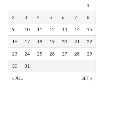
I
1
O
S
G
2
3
4
5
6
7
8
L
O
9
10
11
12
13
14
15
B
A
I
16
17
18
19
20
21
22
S
23
24
25
26
27
28
29
30
31
« JUL
SET »