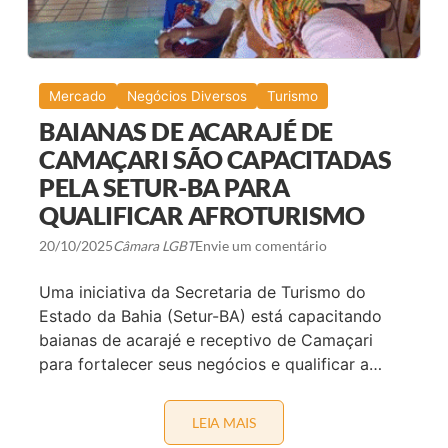
N
J
Ç
E
A
T
S
O
D
A
O
G
Mercado
Negócios Diversos
Turismo
S
Ô
E
B
BAIANAS DE ACARAJÉ DE
T
A
O
H
CAMAÇARI SÃO CAPACITADAS
R
I
E
PELA SETUR-BA PARA
A
M
P
QUALIFICAR AFROTURISMO
S
A
Ã
R
O
A
20/10/2025
Câmara LGBT
Envie um comentário
P
O
A
S
U
Uma iniciativa da Secretaria de Turismo do
F
L
E
Estado da Bahia (Setur-BA) está capacitando
O
S
baianas de acarajé e receptivo de Camaçari
T
E
para fortalecer seus negócios e qualificar a…
J
O
S
D
LEIA MAIS
B
E
A