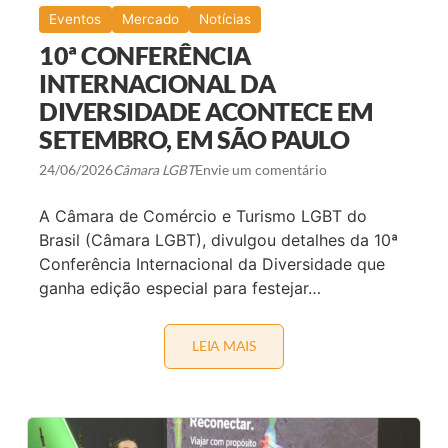
O
Eventos
Mercado
Notícias
T
U
10ª CONFERÊNCIA
R
I
INTERNACIONAL DA
S
DIVERSIDADE ACONTECE EM
M
O
SETEMBRO, EM SÃO PAULO
L
G
B
24/06/2026
Câmara LGBT
Envie um comentário
T
+
A Câmara de Comércio e Turismo LGBT do
E
M
Brasil (Câmara LGBT), divulgou detalhes da 10ª
M
Conferência Internacional da Diversidade que
U
N
ganha edição especial para festejar…
I
C
Í
P
LEIA MAIS
1
I
0
O
ª
S
C
P
O
A
N
U
F