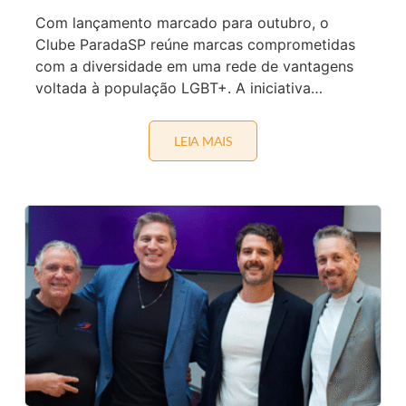
A
P
Com lançamento marcado para outubro, o
A
Clube ParadaSP reúne marcas comprometidas
C
I
com a diversidade em uma rede de vantagens
T
voltada à população LGBT+. A iniciativa…
A
D
A
S
LEIA MAIS
M
P
A
E
R
L
C
A
A
S
S
E
P
T
A
U
R
R
C
-
E
B
I
A
R
P
A
A
S
R
I
A
N
Q
T
U
E