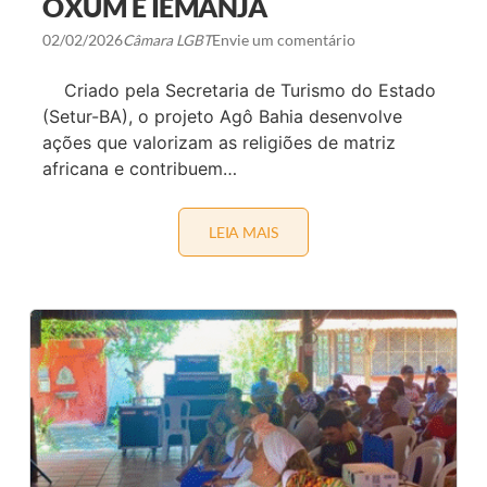
OXUM E IEMANJÁ
I
O
S
D
M
02/02/2026
Câmara LGBT
Envie um comentário
O
O
C
L
U
G
Criado pela Secretaria de Turismo do Estado
M
B
(Setur-BA), o projeto Agô Bahia desenvolve
E
T
N
+
ações que valorizam as religiões de matriz
T
D
africana e contribuem…
O
O
B
R
A
LEIA MAIS
S
S
E
I
T
L
U
R
R
E
-
Ú
B
N
A
E
L
L
E
I
V
D
A
E
P
R
R
A
O