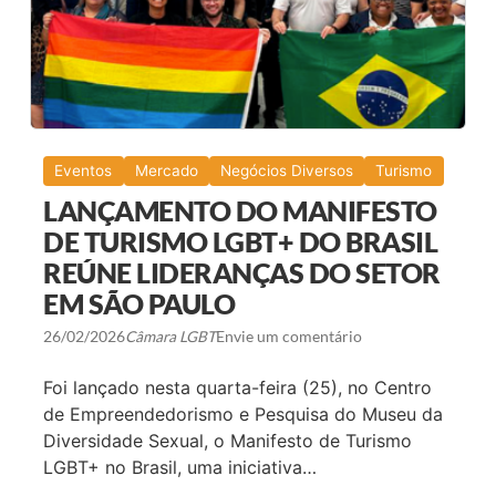
P
G
O
A
N
N
S
H
Á
A
V
M
E
A
L
N
E
I
Eventos
Mercado
Negócios Diversos
Turismo
C
F
O
E
LANÇAMENTO DO MANIFESTO
N
S
F
T
DE TURISMO LGBT+ DO BRASIL
I
O
REÚNE LIDERANÇAS DO SETOR
R
I
M
N
EM SÃO PAULO
A
É
D
D
A
I
26/02/2026
Câmara LGBT
Envie um comentário
T
T
A
O
Foi lançado nesta quarta-feira (25), no Centro
S
P
D
A
de Empreendedorismo e Pesquisa do Museu da
E
R
Diversidade Sexual, o Manifesto de Turismo
2
A
0
F
LGBT+ no Brasil, uma iniciativa…
2
O
7
R