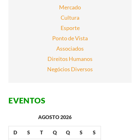
O
N
Mercado
A
L
Cultura
D
A
Esporte
D
I
Ponto de Vista
V
E
Associados
R
S
Direitos Humanos
I
D
Negócios Diversos
A
D
E
S
U
P
EVENTOS
E
R
A
D
AGOSTO 2026
E
S
A
D
S
T
Q
Q
S
S
F