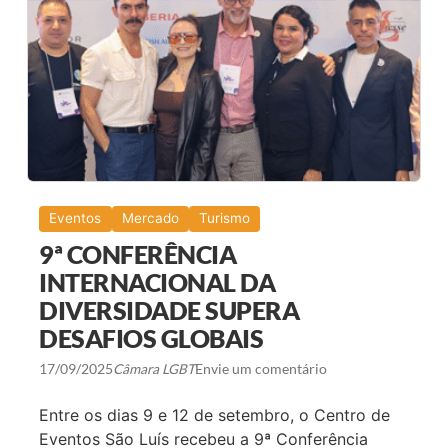
O
A
R
R
M
A
A
D
J
A
O
S
I
P
N
T
V
E
N
T
U
Eventos
Mercado
Turismo
R
E
9ª CONFERÊNCIA
G
L
INTERNACIONAL DA
O
DIVERSIDADE SUPERA
B
A
DESAFIOS GLOBAIS
L
E
T
17/09/2025
Câmara LGBT
Envie um comentário
E
M
Entre os dias 9 e 12 de setembro, o Centro de
C
E
Eventos São Luís recebeu a 9ª Conferência