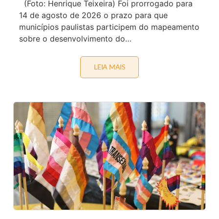
(Foto: Henrique Teixeira) Foi prorrogado para
14 de agosto de 2026 o prazo para que
municípios paulistas participem do mapeamento
sobre o desenvolvimento do…
LEIA MAIS
P
R
A
Z
O
P
A
R
A
M
A
P
E
A
M
E
N
T
O
D