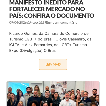
MANIFESTO INÉDITO PARA
O
O
P
FORTALECER MERCADO NO
M
A
R
PAÍS; CONFIRA O DOCUMENTO
U
E
L
C
O
O
09/04/2026
Câmara LGBT
Envie um comentário
R
D
Ricardo Gomes, da Câmara de Comércio de
E
S
Turismo LGBT+ do Brasil; Clovis Casemiro, da
,
IGLTA; e Alex Bernardes, da LGBT+ Turismo
R
E
Expo (Divulgação) O Brasil…
F
O
R
Ç
LEIA MAIS
T
A
U
T
R
U
I
R
S
I
M
S
O
M
L
O
G
R
B
E
T
S
+