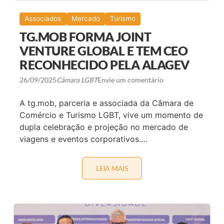
A
G
L
R
Associados
Mercado
Turismo
I
A
F
M
TG.MOB FORMA JOINT
I
R
C
E
VENTURE GLOBAL E TEM CEO
A
D
R
RECONHECIDO PELA ALAGEV
E
A
D
F
E
26/09/2025
Câmara LGBT
Envie um comentário
R
B
O
E
T
N
A tg.mob, parceria e associada da Câmara de
U
E
Comércio e Turismo LGBT, vive um momento de
R
F
I
Í
dupla celebração e projeção no mercado de
S
C
viagens e eventos corporativos.…
M
I
O
O
S
D
LEIA MAIS
T
O
G
C
.
L
M
U
O
B
B
E
F
P