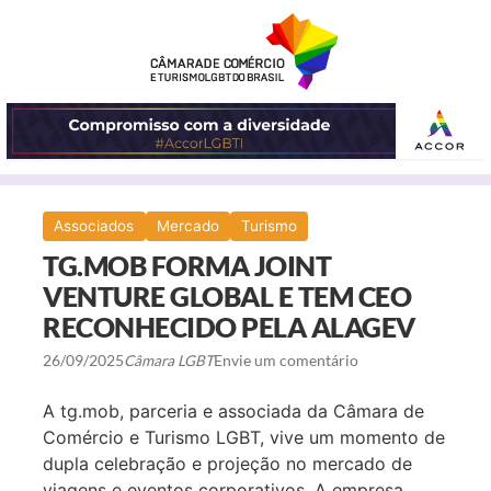
ABRIR
Associados
Mercado
Turismo
O
TG.MOB FORMA JOINT
MENU
VENTURE GLOBAL E TEM CEO
RECONHECIDO PELA ALAGEV
26/09/2025
Câmara LGBT
Envie um comentário
A tg.mob, parceria e associada da Câmara de
Comércio e Turismo LGBT, vive um momento de
dupla celebração e projeção no mercado de
viagens e eventos corporativos. A empresa