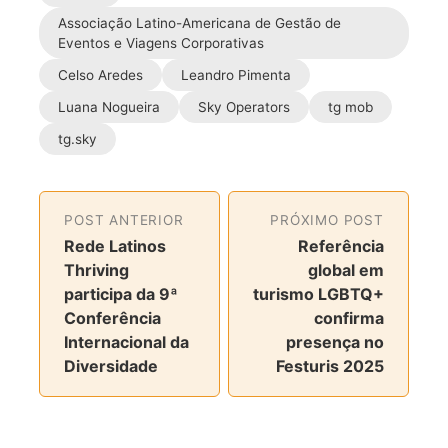
r
r
r
r
Associação Latino-Americana de Gestão de
t
t
t
t
Eventos e Viagens Corporativas
i
i
i
i
Celso Aredes
Leandro Pimenta
l
l
l
l
Luana Nogueira
Sky Operators
tg mob
h
h
h
h
a
a
a
a
tg.sky
r
r
r
r
n
n
n
v
o
o
o
i
POST ANTERIOR
PRÓXIMO POST
F
T
I
a
Rede Latinos
Referência
a
w
n
e
Thriving
global em
c
i
s
-
participa da 9ª
turismo LGBTQ+
e
t
t
m
Conferência
confirma
b
t
a
a
Internacional da
presença no
o
e
g
i
Diversidade
Festuris 2025
o
r
r
l
k
a
m