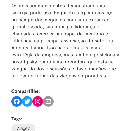
Os dois acontecimentos demonstram uma
sinergia poderosa. Enquanto a tg.mob avança
no campo dos negócios com uma expansão
global ousada, sua principal liderança é
chamada a exercer um papel de mentoria e
influência na principal associação do setor na
América Latina. Isso não apenas valida a
estratégia da empresa, mas também posiciona a
nova tg.sky como uma operadora que está na
vanguarda das discussões e das conexões que
moldam o futuro das viagens corporativas.
Compartilhe:
C
C
C
C
o
o
o
o
m
m
m
m
Tags:
p
p
p
p
Alagev
a
a
a
a