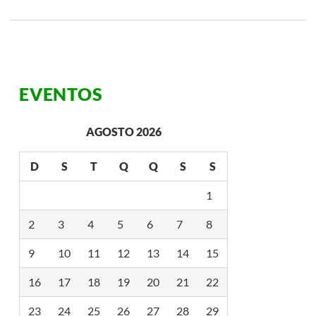
B
F
O
R
M
A
J
EVENTOS
O
I
N
T
AGOSTO 2026
V
E
N
D
S
T
Q
Q
S
S
T
U
R
1
E
G
2
3
4
5
6
7
8
L
O
B
9
10
11
12
13
14
15
A
L
16
17
18
19
20
21
22
E
T
E
23
24
25
26
27
28
29
M