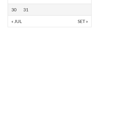
C
E
30
31
O
R
« JUL
SET »
E
C
O
N
H
E
C
I
D
O
P
E
L
A
A
L
A
G
E
V