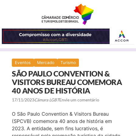
ABRIR
Eventos
Mercado
Turismo
O
SÃO PAULO CONVENTION &
MENU
VISITORS BUREAU COMEMORA
40 ANOS DE HISTÓRIA
17/11/2023
Câmara LGBT
Envie um comentário
O São Paulo Convention & Visitors Bureau
(SPCVB) comemora 40 anos de história em
2023. A entidade, sem fins lucrativos, é
responsável pela promoção turística da cidade