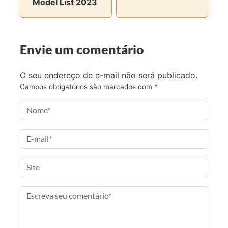
Model List 2023
n
n
n
v
o
o
o
i
F
T
I
a
a
w
n
e
Envie um comentário
c
i
s
-
e
t
t
m
O seu endereço de e-mail não será publicado.
b
t
a
a
Campos obrigatórios são marcados com
*
o
e
g
i
o
r
r
l
k
a
m