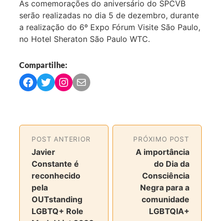
As comemorações do aniversário do SPCVB
serão realizadas no dia 5 de dezembro, durante
a realização do 6º Expo Fórum Visite São Paulo,
no Hotel Sheraton São Paulo WTC.
Compartilhe:
C
C
C
C
o
o
o
o
m
m
m
m
p
p
p
p
a
a
a
a
POST ANTERIOR
PRÓXIMO POST
r
r
r
r
Javier
A importância
t
t
t
t
Constante é
do Dia da
i
i
i
i
reconhecido
Consciência
l
l
l
l
pela
Negra para a
h
h
h
h
OUTstanding
comunidade
a
a
a
a
LGBTQ+ Role
LGBTQIA+
r
r
r
r