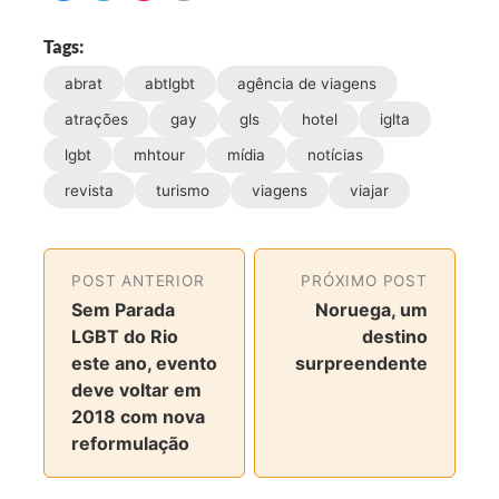
o
o
o
o
m
m
m
m
Tags:
p
p
p
p
abrat
abtlgbt
agência de viagens
a
a
a
a
r
r
r
r
atrações
gay
gls
hotel
iglta
t
t
t
t
lgbt
mhtour
mídia
notícias
i
i
i
i
revista
turismo
viagens
viajar
l
l
l
l
h
h
h
h
a
a
a
a
r
r
r
r
POST ANTERIOR
PRÓXIMO POST
n
n
n
v
Sem Parada
Noruega, um
o
o
o
i
LGBT do Rio
destino
F
T
I
a
este ano, evento
surpreendente
a
w
n
e
deve voltar em
c
i
s
-
2018 com nova
e
t
t
m
reformulação
b
t
a
a
o
e
g
i