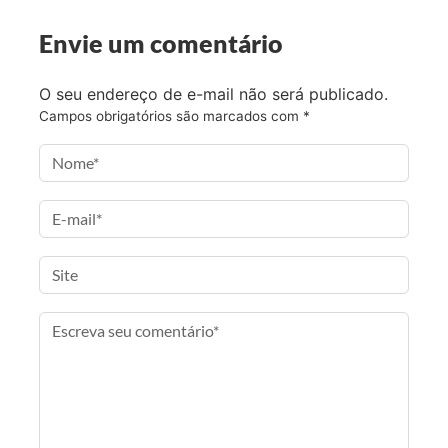
o
r
r
l
Envie um comentário
k
a
m
O seu endereço de e-mail não será publicado.
Campos obrigatórios são marcados com
*