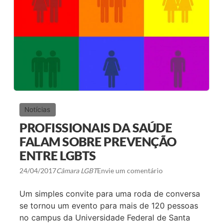
D
A
L
G
B
T
D
O
R
I
O
E
S
T
Notícias
E
A
PROFISSIONAIS DA SAÚDE
N
O
FALAM SOBRE PREVENÇÃO
,
ENTRE LGBTS
E
V
E
24/04/2017
Câmara LGBT
Envie um comentário
N
T
Um simples convite para uma roda de conversa
O
D
se tornou um evento para mais de 120 pessoas
E
no campus da Universidade Federal de Santa
V