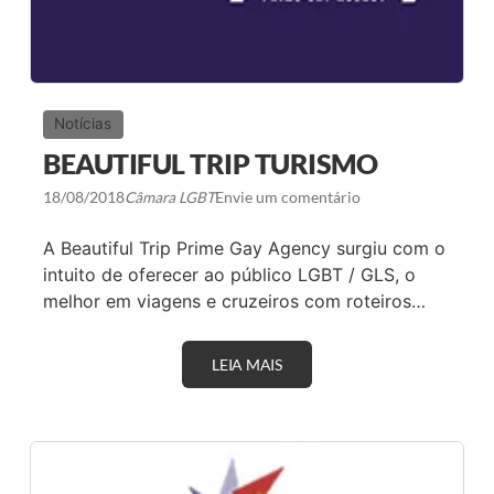
Notícias
BEAUTIFUL TRIP TURISMO
18/08/2018
Câmara LGBT
Envie um comentário
A Beautiful Trip Prime Gay Agency surgiu com o
intuito de oferecer ao público LGBT / GLS, o
melhor em viagens e cruzeiros com roteiros…
LEIA MAIS
B
E
A
U
T
I
F
U