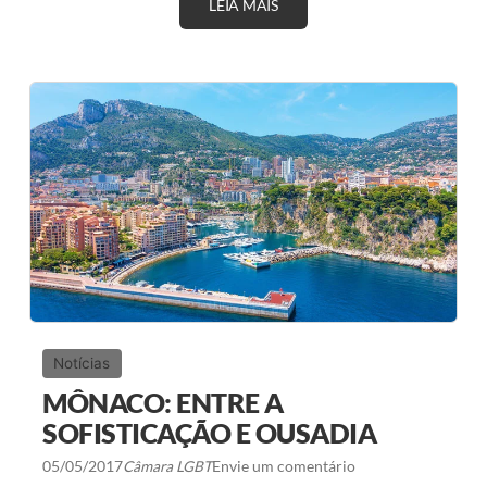
LEIA MAIS
E
Q
U
A
L
I
T
Y
T
U
R
I
S
M
O
Notícias
MÔNACO: ENTRE A
SOFISTICAÇÃO E OUSADIA
05/05/2017
Câmara LGBT
Envie um comentário