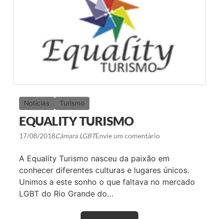
L
T
R
I
P
T
U
R
I
S
M
O
Notícias
Turismo
EQUALITY TURISMO
17/08/2018
Câmara LGBT
Envie um comentário
A Equality Turismo nasceu da paixão em
conhecer diferentes culturas e lugares únicos.
Unimos a este sonho o que faltava no mercado
LGBT do Rio Grande do…