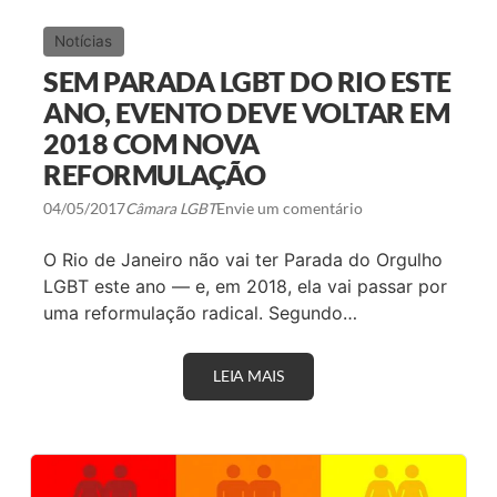
I
C
Notícias
A
Ç
SEM PARADA LGBT DO RIO ESTE
Ã
O
ANO, EVENTO DEVE VOLTAR EM
E
2018 COM NOVA
O
U
REFORMULAÇÃO
S
A
04/05/2017
Câmara LGBT
Envie um comentário
D
I
A
O Rio de Janeiro não vai ter Parada do Orgulho
LGBT este ano — e, em 2018, ela vai passar por
uma reformulação radical. Segundo…
LEIA MAIS
S
E
M
P
A
R
A