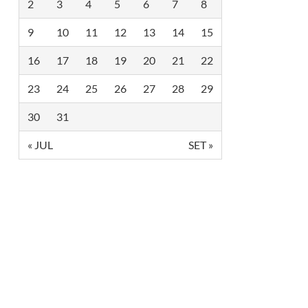
A
2
3
4
5
6
7
8
M
Ç
S
Ã
O
9
10
11
12
13
14
15
O
B
R
16
17
18
19
20
21
22
E
P
R
23
24
25
26
27
28
29
E
V
E
30
31
N
Ç
« JUL
SET »
Ã
O
E
N
T
R
E
L
G
B
T
S