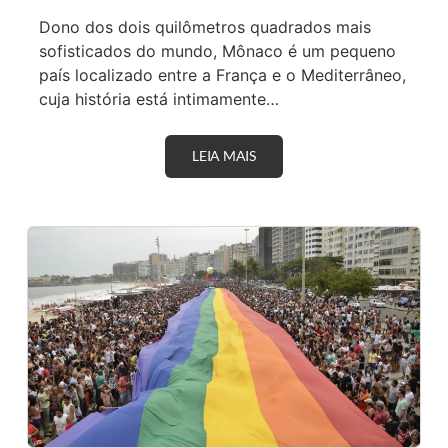
Dono dos dois quilômetros quadrados mais
sofisticados do mundo, Mônaco é um pequeno
país localizado entre a França e o Mediterrâneo,
cuja história está intimamente…
LEIA MAIS
M
Ô
N
A
C
O
:
E
N
T
R
E
A
S
O
F
I
S
T