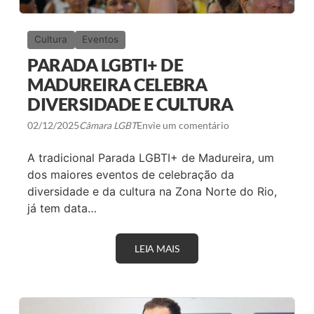
Cultura
Eventos
PARADA LGBTI+ DE
MADUREIRA CELEBRA
DIVERSIDADE E CULTURA
02/12/2025
Câmara LGBT
Envie um comentário
A tradicional Parada LGBTI+ de Madureira, um
dos maiores eventos de celebração da
diversidade e da cultura na Zona Norte do Rio,
já tem data…
LEIA MAIS
P
A
R
A
D
A