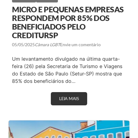
É
G
MICRO E PEQUENAS EMPRESAS
I
A
RESPONDEM POR 85% DOS
D
BENEFICIADOS PELO
E
P
CREDITURSP
R
O
05/05/2025
Câmara LGBT
Envie um comentário
M
O
Ç
Um levantamento divulgado na última quarta-
Ã
O
feira (26) pela Secretaria de Turismo e Viagens
I
do Estado de São Paulo (Setur-SP) mostra que
N
T
85% dos beneficiários do…
E
R
N
LEIA MAIS
M
A
I
C
C
I
R
O
O
N
E
A
P
L
E
C