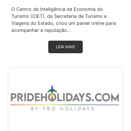
E
C
O Centro de Inteligência da Economia do
A
Turismo (CIET), da Secretaria de Turismo e
R
G
Viagens do Estado, criou um painel online para
A
acompanhar a reputação…
D
E
C
A
LEIA MAIS
T
R
U
R
R
O
I
S
S
E
M
L
O
É
D
T
E
R
S
I
P
C
M
O
O
S
N
I
T
O
R