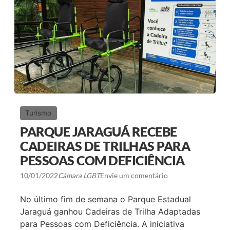
L
I
D
A
Y
S
V
I
S
I
T
A
A
G
Turismo
Ê
N
PARQUE JARAGUÁ RECEBE
C
I
CADEIRAS DE TRILHAS PARA
A
PESSOAS COM DEFICIÊNCIA
S
D
E
10/01/2022
Câmara LGBT
Envie um comentário
V
I
No último fim de semana o Parque Estadual
A
G
Jaraguá ganhou Cadeiras de Trilha Adaptadas
E
para Pessoas com Deficiência. A iniciativa
N