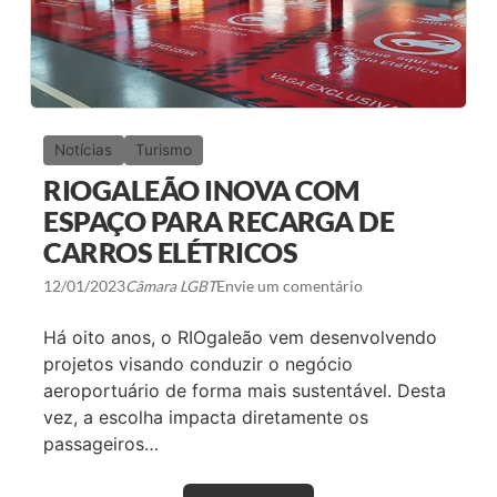
R
C
I
A
L
I
Z
A
Notícias
Turismo
R
T
RIOGALEÃO INOVA COM
R
E
ESPAÇO PARA RECARGA DE
N
CARROS ELÉTRICOS
S
P
A
12/01/2023
Câmara LGBT
Envie um comentário
R
A
Há oito anos, o RIOgaleão vem desenvolvendo
2
7
projetos visando conduzir o negócio
D
aeroportuário de forma mais sustentável. Desta
E
S
vez, a escolha impacta diretamente os
T
passageiros…
I
N
O
S