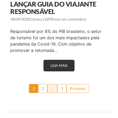
R
LANÇAR GUIA DO VIAJANTE
A
RESPONSÁVEL
S
D
E
18/09/2020
Câmara LGBT
Envie um comentário
T
R
Responsável por 8% do PIB brasileiro, o setor
I
L
de turismo foi um dos mais impactados pela
H
pandemia da Covid-19. Com objetivo de
A
S
promover a retomada…
P
A
R
A
LEIA MAIS
E
P
N
E
T
S
I
S
D
Paginação
O
A
1
2
…
5
Próximo
A
D
S
de
E
C
S
O
S
posts
M
E
D
U
E
N