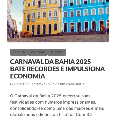
Q
O
U
M
E
F
N
O
A
C
S
O
E
N
M
A
P
D
R
I
E
V
S
E
A
R
Cultura
Mercado
Turismo
S
S
R
I
CARNAVAL DA BAHIA 2025
E
D
S
A
BATE RECORDES E IMPULSIONA
P
D
ECONOMIA
O
E
N
D
06/03/2025
Câmara LGBT
Envie um comentário
E
M
O Carnaval da Bahia 2025 encerrou suas
P
O
festividades com números impressionantes,
R
consolidando-se como uma das maiores e mais
8
5
globalizadas edições da história. Com 3,5