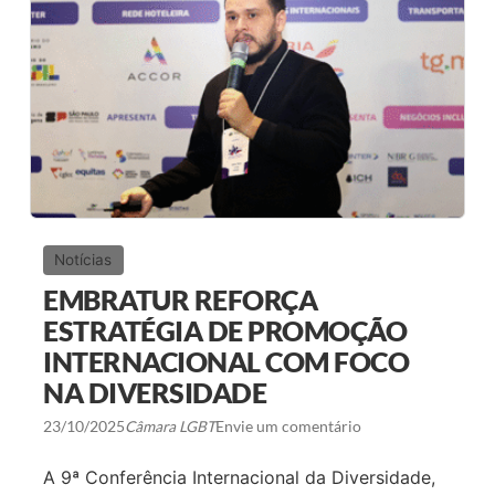
L
G
B
T
I
+
D
E
M
A
D
U
R
E
I
Notícias
R
A
EMBRATUR REFORÇA
C
E
ESTRATÉGIA DE PROMOÇÃO
L
INTERNACIONAL COM FOCO
E
B
NA DIVERSIDADE
R
A
23/10/2025
Câmara LGBT
Envie um comentário
D
I
V
A 9ª Conferência Internacional da Diversidade,
E