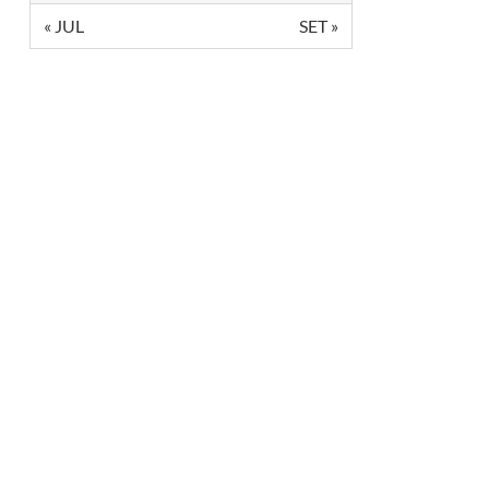
S
« JUL
SET »
P
O
N
S
Á
V
E
L