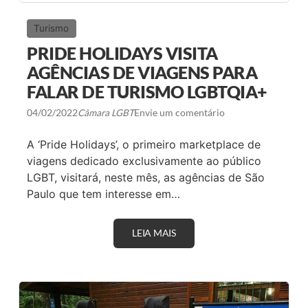
A
R
E
Turismo
P
U
PRIDE HOLIDAYS VISITA
T
A
AGÊNCIAS DE VIAGENS PARA
Ç
FALAR DE TURISMO LGBTQIA+
Ã
O
D
04/02/2022
Câmara LGBT
Envie um comentário
E
D
A ‘Pride Holidays’, o primeiro marketplace de
E
Z
viagens dedicado exclusivamente ao público
C
LGBT, visitará, neste mês, as agências de São
I
D
Paulo que tem interesse em…
A
D
E
S
LEIA MAIS
P
R
I
D
E
H
O