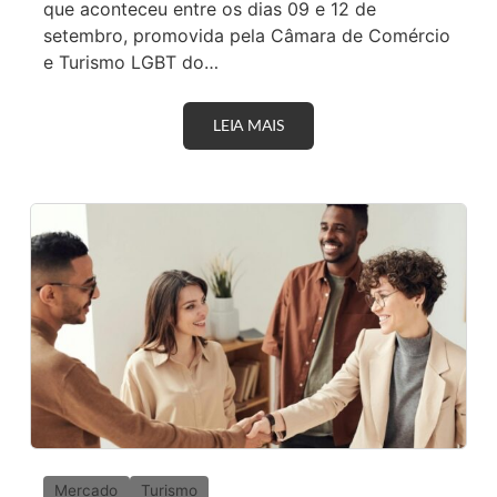
R
que aconteceu entre os dias 09 e 12 de
S
setembro, promovida pela Câmara de Comércio
I
D
e Turismo LGBT do…
A
D
E
LEIA MAIS
E
E
M
C
B
U
R
L
A
T
T
U
U
R
R
A
R
E
F
O
R
Ç
A
E
S
T
R
A
T
Mercado
Turismo