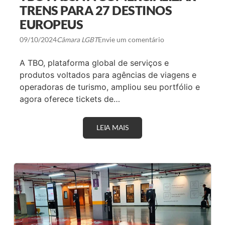
S
E
TRENS PARA 27 DESTINOS
P
C
EUROPEUS
O
R
D
09/10/2024
Câmara LGBT
Envie um comentário
E
S
A TBO, plataforma global de serviços e
E
I
produtos voltados para agências de viagens e
M
operadoras de turismo, ampliou seu portfólio e
P
U
agora oferece tickets de…
L
S
I
O
LEIA MAIS
T
N
B
A
O
E
P
C
A
O
S
N
S
O
A
M
A
I
C
A
O
M
E