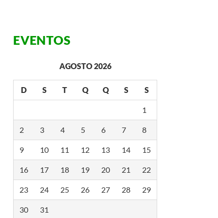
F
E
I
M
C
P
I
A
Ê
R
EVENTOS
N
A
C
L
I
A
AGOSTO 2026
A
N
Ç
A
D
S
T
Q
Q
S
S
R
G
U
1
I
A
2
3
4
5
6
7
8
D
O
V
9
10
11
12
13
14
15
I
A
J
16
17
18
19
20
21
22
A
N
23
24
25
26
27
28
29
T
E
R
30
31
E