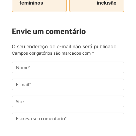
femininos
inclusão
r
r
r
r
n
n
n
v
o
o
o
i
F
T
I
a
Envie um comentário
a
w
n
e
c
i
s
-
O seu endereço de e-mail não será publicado.
e
t
t
m
Campos obrigatórios são marcados com
*
b
t
a
a
o
e
g
i
o
r
r
l
k
a
m