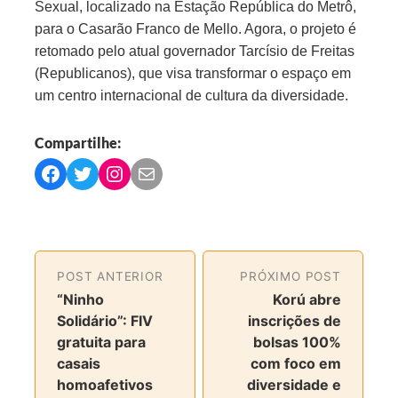
Sexual, localizado na Estação República do Metrô,
para o Casarão Franco de Mello. Agora, o projeto é
retomado pelo atual governador Tarcísio de Freitas
(Republicanos), que visa transformar o espaço em
um centro internacional de cultura da diversidade.
Compartilhe:
C
C
C
C
o
o
o
o
m
m
m
m
p
p
p
p
a
a
a
a
POST ANTERIOR
PRÓXIMO POST
r
r
r
r
“Ninho
Korú abre
t
t
t
t
Solidário”: FIV
inscrições de
i
i
i
i
gratuita para
bolsas 100%
l
l
l
l
casais
com foco em
h
h
h
h
homoafetivos
diversidade e
a
a
a
a