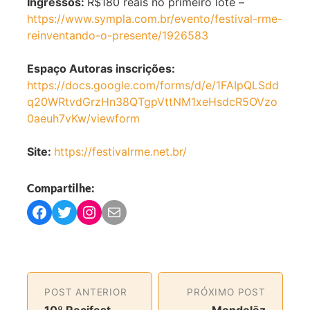
Ingressos:
R$180 reais no primeiro lote –
https://www.sympla.com.br/evento/festival-rme-
reinventando-o-presente/1926583
Espaço Autoras inscrições:
https://docs.google.com/forms/d/e/1FAIpQLSdd
q20WRtvdGrzHn38QTgpVttNM1xeHsdcR5OVzo
0aeuh7vKw/viewform
Site:
https://festivalrme.net.br/
Compartilhe:
C
C
C
C
o
o
o
o
m
m
m
m
p
p
p
p
a
a
a
a
POST ANTERIOR
PRÓXIMO POST
r
r
r
r
10º Recifest
Mondelēz