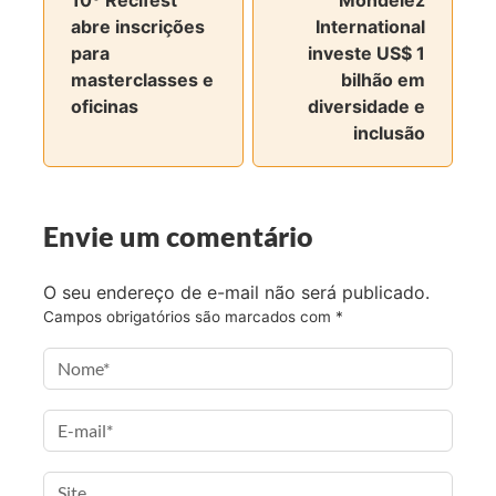
t
t
t
t
abre inscrições
International
i
i
i
i
para
investe US$ 1
l
l
l
l
masterclasses e
bilhão em
h
h
h
h
oficinas
diversidade e
a
a
a
a
inclusão
r
r
r
r
n
n
n
v
o
o
o
i
F
T
I
a
Envie um comentário
a
w
n
e
c
i
s
-
O seu endereço de e-mail não será publicado.
e
t
t
m
Campos obrigatórios são marcados com
*
b
t
a
a
o
e
g
i
o
r
r
l
k
a
m