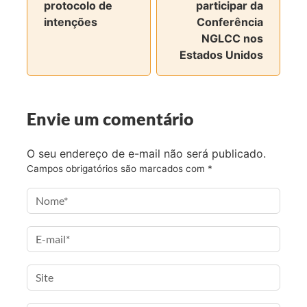
protocolo de
participar da
h
h
h
h
intenções
Conferência
a
a
a
a
NGLCC nos
r
r
r
r
Estados Unidos
n
n
n
v
o
o
o
i
F
T
I
a
a
w
n
e
Envie um comentário
c
i
s
-
e
t
t
m
O seu endereço de e-mail não será publicado.
b
t
a
a
Campos obrigatórios são marcados com
*
o
e
g
i
o
r
r
l
k
a
m