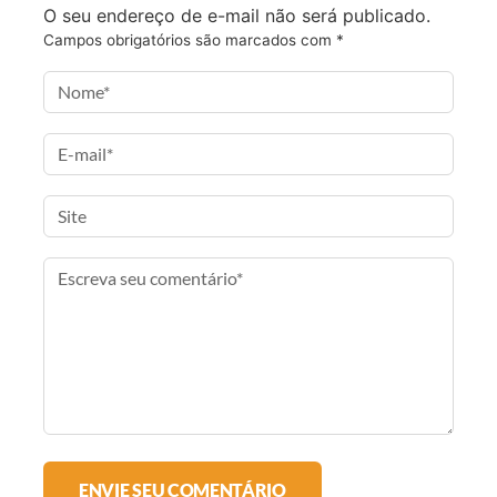
O seu endereço de e-mail não será publicado.
o
r
r
l
Campos obrigatórios são marcados com
*
k
a
m