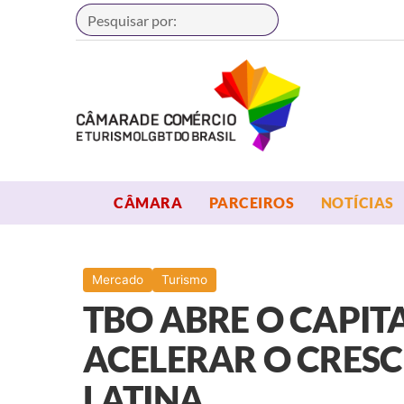
Buscar
OPEN MENU
OPEN MENU
CÂMARA
PARCEIROS
NOTÍCIAS
Mercado
Turismo
TBO ABRE O CAPIT
ACELERAR O CRES
LATINA