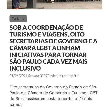
S
U
M
E
V
Turismo
I
C
SOB A COORDENAÇÃO DE
E
-
TURISMO E VIAGENS, OITO
P
SECRETARIAS DE GOVERNO E A
R
E
CÂMARA LGBT ALINHAM
S
I
INICIATIVAS PARA TORNAR
D
Ê
SÃO PAULO CADA VEZ MAIS
N
INCLUSIVO
C
I
A
01/06/2021
Câmara LGBT
Envie um comentário
D
A
Oito secretarias do Governo do Estado de São
C
Â
Paulo e a Câmara de Comércio e Turismo LGBT
M
do Brasil assinaram nesta terça-feira (1) dois
A
R
termos…
A