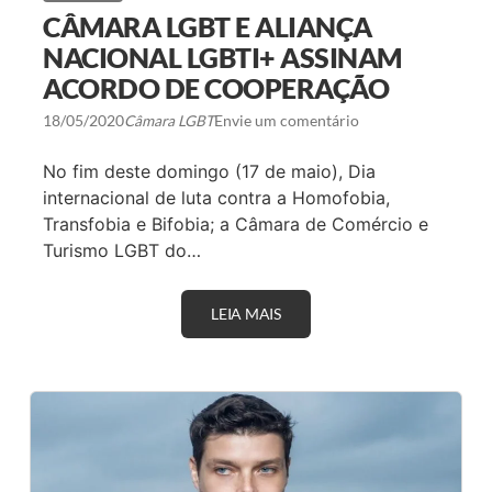
C
CÂMARA LGBT E ALIANÇA
T
I
NACIONAL LGBTI+ ASSINAM
N
ACORDO DE COOPERAÇÃO
G
:
O
18/05/2020
Câmara LGBT
Envie um comentário
P
R
No fim deste domingo (17 de maio), Dia
I
M
internacional de luta contra a Homofobia,
E
Transfobia e Bifobia; a Câmara de Comércio e
I
R
Turismo LGBT do…
O
E
V
E
LEIA MAIS
C
N
Â
T
M
O
A
D
R
I
A
G
L
I
G
T
B
A
T
L
E