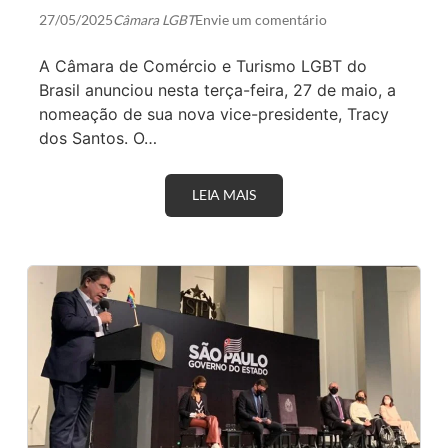
I
R
N
S
27/05/2025
Câmara LGBT
Envie um comentário
A
I
L
D
A Câmara de Comércio e Turismo LGBT do
D
A
E
D
Brasil anunciou nesta terça-feira, 27 de maio, a
A
E
nomeação de sua nova vice-presidente, Tracy
G
O
dos Santos. O…
S
T
O
LEIA MAIS
T
R
A
C
Y
D
O
S
S
A
N
T
O
S
A
S