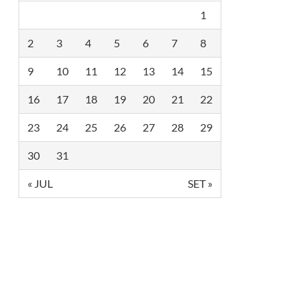
R
1
E
T
2
3
4
5
6
7
8
O
R
I
9
10
11
12
13
14
15
A
D
E
16
17
18
19
20
21
22
C
O
23
24
25
26
27
28
29
M
U
N
30
31
I
C
« JUL
SET »
A
Ç
Ã
O
D
A
C
Â
M
A
R
A