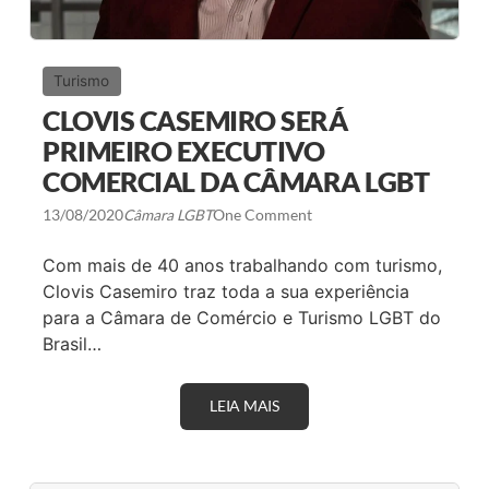
R
R
A
N
1
O
1
E
A
A
Turismo
N
C
O
Â
CLOVIS CASEMIRO SERÁ
S
M
C
PRIMEIRO EXECUTIVO
A
O
R
COMERCIAL DA CÂMARA LGBT
M
A
M
L
A
13/08/2020
Câmara LGBT
One Comment
G
R
B
C
T
Com mais de 40 anos trabalhando com turismo,
O
A
S
L
Clovis Casemiro traz toda a sua experiência
I
I
para a Câmara de Comércio e Turismo LGBT do
M
N
P
H
Brasil…
O
A
R
M
T
I
A
LEIA MAIS
C
N
N
L
I
T
O
C
E
V
I
S
I
A