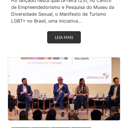
Foi lançado nesta quarta-feira (25), no Centro
de Empreendedorismo e Pesquisa do Museu da
Diversidade Sexual, o Manifesto de Turismo
LGBT+ no Brasil, uma iniciativa…
LEIA MAIS
L
A
N
Ç
A
M
E
N
T
O
D
O
M
A
N
I
F
E
S
T