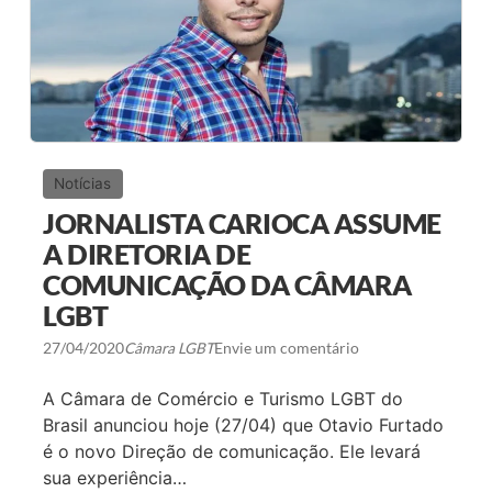
S
A
O
L
B
I
R
A
E
N
T
Ç
U
A
R
N
I
A
S
C
Notícias
M
I
O
O
JORNALISTA CARIOCA ASSUME
L
N
G
A
A DIRETORIA DE
B
L
T
COMUNICAÇÃO DA CÂMARA
L
G
LGBT
B
T
27/04/2020
Câmara LGBT
Envie um comentário
I
+
A
A Câmara de Comércio e Turismo LGBT do
S
S
Brasil anunciou hoje (27/04) que Otavio Furtado
I
é o novo Direção de comunicação. Ele levará
N
A
sua experiência…
M