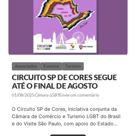
M
L
S
I
Ã
D
O
E
P
R
A
A
U
N
L
Ç
O
A
M
S
A
D
R
O
C
S
A
E
Associados
Eventos
Turismo
A
T
B
O
CIRCUITO SP DE CORES SEGUE
E
R
R
E
ATÉ O FINAL DE AGOSTO
T
M
U
S
01/08/2025
Câmara LGBT
Envie um comentário
R
Ã
A
O
D
P
O Circuito SP de Cores, iniciativa conjunta da
A
A
Câmara de Comércio e Turismo LGBT do Brasil
9
U
ª
L
e do Visite São Paulo, com apoio do Estado…
C
O
O