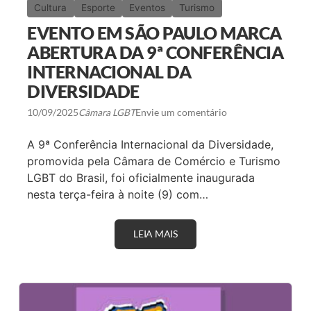
O
Cultura
Esporte
Eventos
Turismo
D
E
EVENTO EM SÃO PAULO MARCA
T
U
ABERTURA DA 9ª CONFERÊNCIA
R
INTERNACIONAL DA
I
S
DIVERSIDADE
M
O
10/09/2025
Câmara LGBT
Envie um comentário
L
G
B
A 9ª Conferência Internacional da Diversidade,
T
+
promovida pela Câmara de Comércio e Turismo
D
LGBT do Brasil, foi oficialmente inaugurada
O
B
nesta terça-feira à noite (9) com…
R
A
S
LEIA MAIS
E
I
V
L
E
R
N
E
T
Ú
O
N
E
E