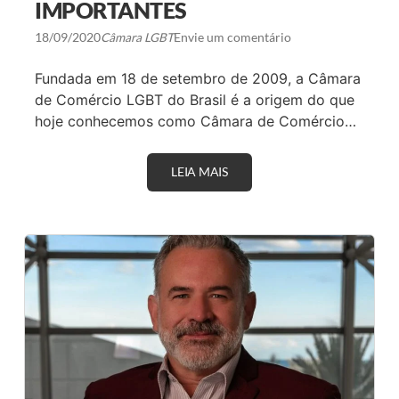
IMPORTANTES
I
A
G
18/09/2020
Câmara LGBT
Envie um comentário
E
N
Fundada em 18 de setembro de 2009, a Câmara
S
,
de Comércio LGBT do Brasil é a origem do que
O
hoje conhecemos como Câmara de Comércio…
I
T
O
S
LEIA MAIS
C
E
Â
C
M
R
A
E
R
T
A
A
L
R
G
I
B
A
T
S
C
D
O
E
M
G
E
O
M
V
O
E