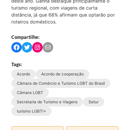
deste ano. Ganha destaque principalmente o
turismo regional, com viagens de curta
distância, já que 68% afirmam que optarão por
roteiros domésticos.
Compartilhe:
C
C
C
C
o
o
o
o
m
m
m
m
Tags:
p
p
p
p
Acordo
Acordo de cooperação
a
a
a
a
r
r
r
r
Câmara de Comércio e Turismo LGBT do Brasil
t
t
t
t
Câmara LGBT
i
i
i
i
Secretaria de Turismo e Viagens
Setur
l
l
l
l
h
h
h
h
turismo LGBTI+
a
a
a
a
r
r
r
r