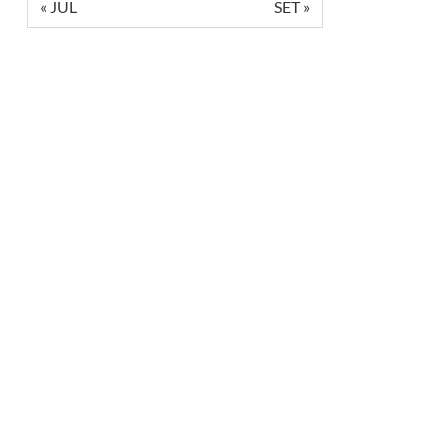
« JUL
SET »