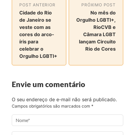
n
n
n
v
POST ANTERIOR
PRÓXIMO POST
o
o
o
i
Cidade do Rio
No mês do
F
T
I
a
de Janeiro se
Orgulho LGBTI+,
a
w
n
e
veste com as
RioCVB e
c
i
s
-
cores do arco-
Câmara LGBT
e
t
t
m
íris para
lançam Circuito
b
t
a
a
celebrar o
Rio de Cores
o
e
g
i
Orgulho LGBTI+
o
r
r
l
k
a
m
Envie um comentário
O seu endereço de e-mail não será publicado.
Campos obrigatórios são marcados com
*