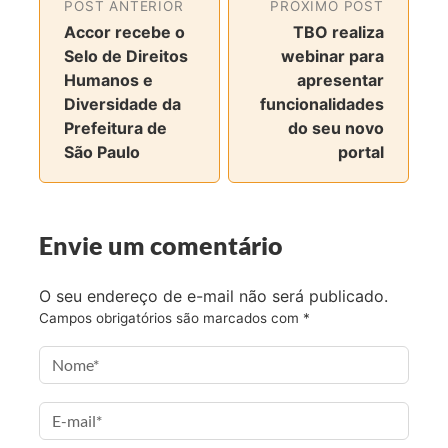
POST ANTERIOR
PRÓXIMO POST
r
r
r
r
Accor recebe o
TBO realiza
t
t
t
t
Selo de Direitos
webinar para
i
i
i
i
Humanos e
apresentar
l
l
l
l
Diversidade da
funcionalidades
h
h
h
h
Prefeitura de
do seu novo
a
a
a
a
São Paulo
portal
r
r
r
r
n
n
n
v
o
o
o
i
F
T
I
a
Envie um comentário
a
w
n
e
c
i
s
-
O seu endereço de e-mail não será publicado.
e
t
t
m
Campos obrigatórios são marcados com
*
b
t
a
a
o
e
g
i
o
r
r
l
k
a
m