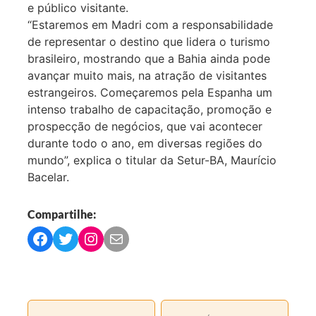
e público visitante.
“Estaremos em Madri com a responsabilidade
de representar o destino que lidera o turismo
brasileiro, mostrando que a Bahia ainda pode
avançar muito mais, na atração de visitantes
estrangeiros. Começaremos pela Espanha um
intenso trabalho de capacitação, promoção e
prospecção de negócios, que vai acontecer
durante todo o ano, em diversas regiões do
mundo”, explica o titular da Setur-BA, Maurício
Bacelar.
Compartilhe:
C
C
C
C
o
o
o
o
m
m
m
m
p
p
p
p
a
a
a
a