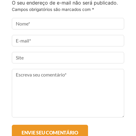
O seu endereço de e-mail não será publicado.
b
t
a
a
Campos obrigatórios são marcados com
*
o
e
g
i
o
r
r
l
k
a
m