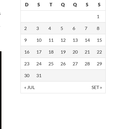
D
S
T
Q
Q
S
S
s
1
r
2
3
4
5
6
7
8
9
10
11
12
13
14
15
16
17
18
19
20
21
22
23
24
25
26
27
28
29
30
31
« JUL
SET »