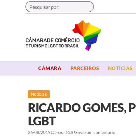
Buscar
OPEN MENU
OPEN MENU
CÂMARA
PARCEIROS
NOTÍCIAS
Notícias
RICARDO GOMES, 
LGBT
26/08/2019
Câmara LGBT
Envie um comentário