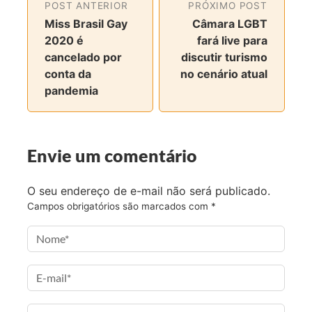
i
i
i
i
POST ANTERIOR
PRÓXIMO POST
l
l
l
l
Miss Brasil Gay
Câmara LGBT
h
h
h
h
2020 é
fará live para
a
a
a
a
cancelado por
discutir turismo
r
r
r
r
conta da
no cenário atual
n
n
n
v
pandemia
o
o
o
i
F
T
I
a
a
w
n
e
Envie um comentário
c
i
s
-
e
t
t
m
b
t
a
a
O seu endereço de e-mail não será publicado.
o
e
g
i
Campos obrigatórios são marcados com
*
o
r
r
l
k
a
m