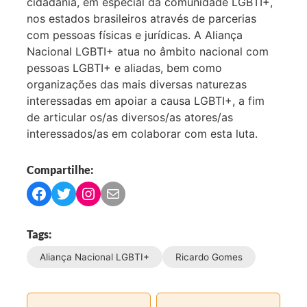
cidadania, em especial da comunidade LGBTI+,
nos estados brasileiros através de parcerias
com pessoas físicas e jurídicas. A Aliança
Nacional LGBTI+ atua no âmbito nacional com
pessoas LGBTI+ e aliadas, bem como
organizações das mais diversas naturezas
interessadas em apoiar a causa LGBTI+, a fim
de articular os/as diversos/as atores/as
interessados/as em colaborar com esta luta.
Compartilhe:
C
C
C
C
o
o
o
o
m
m
m
m
Tags:
p
p
p
p
Aliança Nacional LGBTI+
Ricardo Gomes
a
a
a
a
r
r
r
r
t
t
t
t