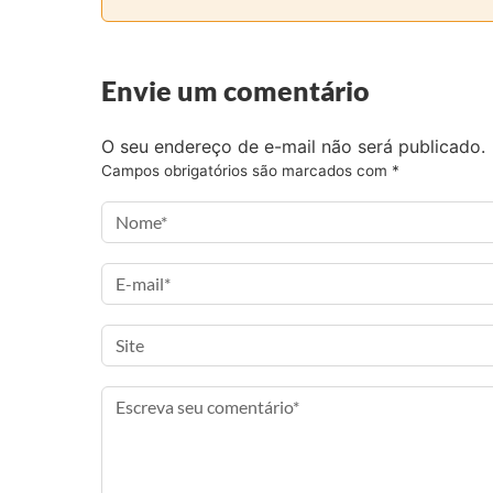
a
a
a
a
r
r
r
r
n
n
n
v
Envie um comentário
o
o
o
i
F
T
I
a
O seu endereço de e-mail não será publicado.
a
w
n
e
Campos obrigatórios são marcados com
*
c
i
s
-
e
t
t
m
b
t
a
a
o
e
g
i
o
r
r
l
k
a
m