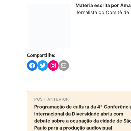
Matéria escrita por
Aman
Jornalista do Comitê d
Compartilhe:
C
C
C
C
o
o
o
o
m
m
m
m
p
p
p
p
a
a
a
a
POST ANTERIOR
r
r
r
r
Programação de cultura da 4ª Conferênci
t
t
t
t
Internacional da Diversidade abriu com
i
i
i
i
debate sobre a ocupação da cidade de Sã
l
l
l
l
Paulo para a produção audiovisual
h
h
h
h