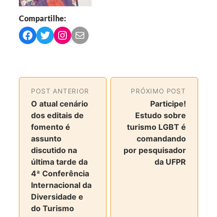
Compartilhe:
C
C
C
C
o
o
o
o
m
m
m
m
p
p
p
p
a
a
a
a
POST ANTERIOR
PRÓXIMO POST
r
r
r
r
O atual cenário
Participe!
t
t
t
t
dos editais de
Estudo sobre
i
i
i
i
fomento é
turismo LGBT é
l
l
l
l
assunto
comandando
h
h
h
h
discutido na
por pesquisador
a
a
a
a
última tarde da
da UFPR
r
r
r
r
4ª Conferência
n
n
n
v
Internacional da
o
o
o
i
Diversidade e
F
T
I
a
do Turismo
a
w
n
e