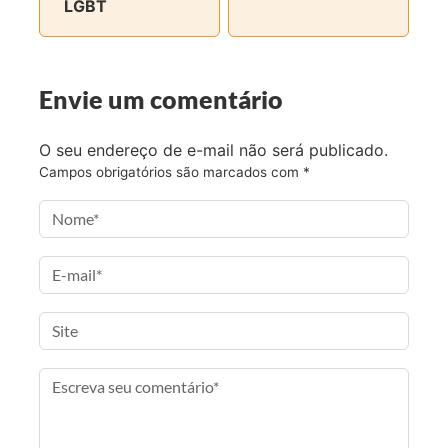
LGBT
c
i
s
-
e
t
t
m
b
t
a
a
o
e
g
i
Envie um comentário
o
r
r
l
k
a
O seu endereço de e-mail não será publicado.
m
Campos obrigatórios são marcados com
*