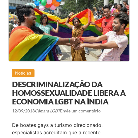
R
E
A
L
I
Z
O
U
S
E
M
I
N
Á
R
Notícias
I
O
DESCRIMINALIZAÇÃO DA
S
O
HOMOSSEXUALIDADE LIBERA A
B
ECONOMIA LGBT NA ÍNDIA
R
E
D
12/09/2018
Câmara LGBT
Envie um comentário
I
V
E
De boates gays a turismo direcionado,
R
especialistas acreditam que a recente
S