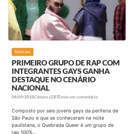
T
D
I
O
P
(
E
8
D
)
E
,
M
A
Q
P
U
Ó
E
S
P
Notícias
O
R
E
E
PRIMEIRO GRUPO DE RAP COM
S
S
P
I
INTEGRANTES GAYS GANHA
E
D
T
DESTAQUE NO CENÁRIO
E
Á
N
NACIONAL
C
C
U
I
L
Á
04/09/2018
Câmara LGBT
Envie um comentário
O
V
L
E
I
Composto por seis jovens gays da periferia de
I
L
S
São Paulo e que se conheceram na noite
I
A
M
paulistana, o Quebrada Queer é um grupo de
P
A
O
rap 100%…
R