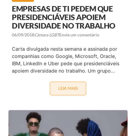
I
O
L
EMPRESAS DE TI PEDEM QUE
N
E
O
PRESIDENCIÁVEIS APOIEM
T
DIVERSIDADE NO TRABALHO
E
A
T
06/09/2018
Câmara LGBT
Envie um comentário
R
O
E
Carta divulgada nesta semana e assinada por
V
companhias como Google, Microsoft, Oracle,
A
H
IBM, LinkedIn e Uber pede que presidenciáveis
E
apoiem diversidade no trabalho. Um grupo…
R
Z
N
O
LEIA MAIS
E
Ú
M
L
P
T
R
I
E
M
S
O
A
S
S
Á
D
B
E
A