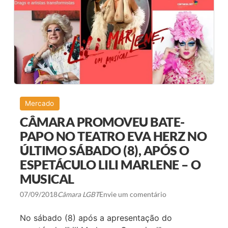
A
B
L
T
G
M
B
A
T
R
N
C
A
A
Í
P
N
R
D
E
I
S
A
E
N
Mercado
Ç
A
CÂMARA PROMOVEU BATE-
N
O
PAPO NO TEATRO EVA HERZ NO
S
ÚLTIMO SÁBADO (8), APÓS O
U
M
ESPETÁCULO LILI MARLENE – O
M
I
MUSICAL
T
T
07/09/2018
Câmara LGBT
Envie um comentário
U
R
I
No sábado (8) após a apresentação do
S