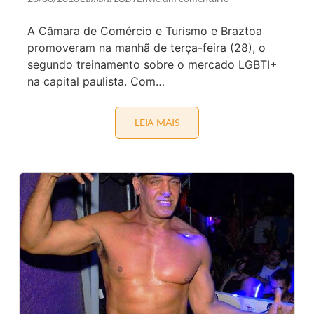
C
A
A Câmara de Comércio e Turismo e Braztoa
L
”
promoveram na manhã de terça-feira (28), o
E
segundo treinamento sobre o mercado LGBTI+
S
T
na capital paulista. Com…
R
E
I
A
LEIA MAIS
C
N
Â
O
M
T
A
E
R
A
A
T
E
R
B
O
R
A
E
Z
V
T
A
O
H
A
E
P
R
R
Z
O
E
M