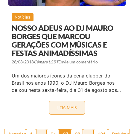
M
O
S
V
P
E
Notícias
M
S
NOSSO ADEUS AO DJ MAURO
E
G
BORGES QUE MARCOU
U
GERAÇÕES COM MÚSICAS E
N
D
FESTAS ANIMADÍSSIMAS
O
T
R
28/08/2018
Câmara LGBT
Envie um comentário
E
I
Um dos maiores ícones da cena clubber do
N
A
Brasil nos anos 1990, o DJ Mauro Borges nos
M
deixou nesta sexta-feira, dia 31 de agosto aos…
E
N
T
O
LEIA MAIS
N
S
O
O
S
B
S
R
O
E
Paginação
A
Anterior
1
…
96
97
98
…
121
Próximo
O