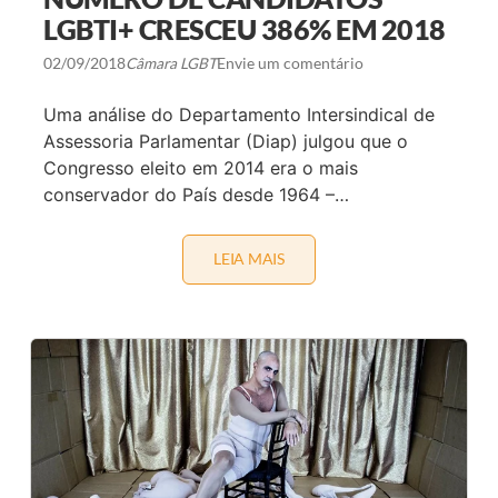
G
LGBTI+ CRESCEU 386% EM 2018
R
A
N
02/09/2018
Câmara LGBT
Envie um comentário
T
E
S
Uma análise do Departamento Intersindical de
G
Assessoria Parlamentar (Diap) julgou que o
A
Y
Congresso eleito em 2014 era o mais
S
conservador do País desde 1964 –…
G
A
N
H
LEIA MAIS
P
A
E
D
S
E
Q
S
U
T
I
A
S
Q
A
U
A
E
P
N
O
O
N
C
T
E
A