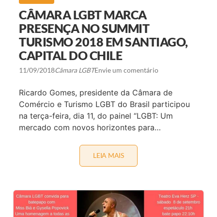
M
O
CÂMARA LGBT MARCA
S
S
PRESENÇA NO SUMMIT
E
TURISMO 2018 EM SANTIAGO,
X
U
CAPITAL DO CHILE
A
L
I
11/09/2018
Câmara LGBT
Envie um comentário
D
A
Ricardo Gomes, presidente da Câmara de
D
E
Comércio e Turismo LGBT do Brasil participou
L
na terça-feira, dia 11, do painel “LGBT: Um
I
B
mercado com novos horizontes para…
E
R
A
A
LEIA MAIS
C
E
Â
C
M
O
A
N
R
O
A
M
L
I
G