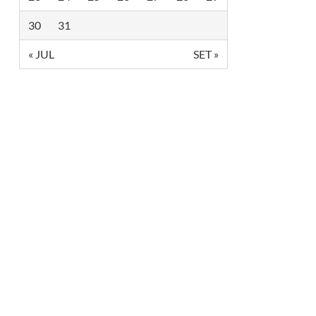
M
A
30
31
D
Í
S
« JUL
SET »
S
I
M
A
S