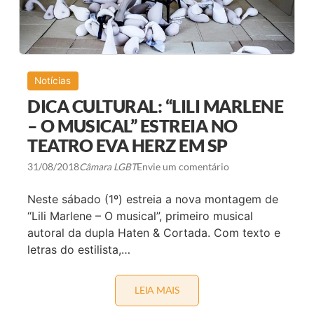
N
Q
Á
U
R
E
I
N
O
Ú
N
M
A
E
Notícias
C
R
I
O
DICA CULTURAL: “LILI MARLENE
O
D
N
E
– O MUSICAL” ESTREIA NO
A
C
L
TEATRO EVA HERZ EM SP
A
N
D
31/08/2018
Câmara LGBT
Envie um comentário
I
D
A
Neste sábado (1º) estreia a nova montagem de
T
“Lili Marlene – O musical”, primeiro musical
O
S
autoral da dupla Haten & Cortada. Com texto e
L
letras do estilista,…
G
B
T
I
LEIA MAIS
D
+
I
C
C