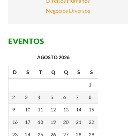
Direitos Humanos
G
E
Negócios Diversos
R
A
Ç
Õ
E
S
EVENTOS
C
O
M
M
AGOSTO 2026
Ú
S
I
D
S
T
Q
Q
S
S
C
A
1
S
E
F
2
3
4
5
6
7
8
E
S
9
10
11
12
13
14
15
T
A
S
16
17
18
19
20
21
22
A
N
I
23
24
25
26
27
28
29