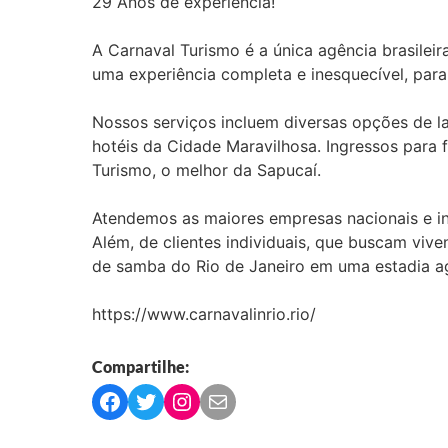
29 Anos de experiência!
A Carnaval Turismo é a única agência brasilei
uma experiência completa e inesquecível, para
Nossos serviços incluem diversas opções de la
hotéis da Cidade Maravilhosa. Ingressos para 
Turismo, o melhor da Sapucaí.
Atendemos as maiores empresas nacionais e int
Além, de clientes individuais, que buscam viven
de samba do Rio de Janeiro em uma estadia a
https://www.carnavalinrio.rio/
Compartilhe:
C
C
C
C
o
o
o
o