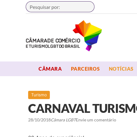
Buscar
OPEN MENU
OPEN MENU
CÂMARA
PARCEIROS
NOTÍCIAS
Turismo
CARNAVAL TURIS
28/10/2018
Câmara LGBT
Envie um comentário