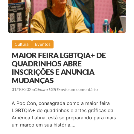
T
N
U
T
R
A
I
R
S
$
2
1
0
M
2
I
5
L
Cultura
Eventos
H
Ã
MAIOR FEIRA LGBTQIA+ DE
O
E
QUADRINHOS ABRE
S
INSCRIÇÕES E ANUNCIA
E
C
MUDANÇAS
O
N
S
31/10/2025
Câmara LGBT
Envie um comentário
O
L
A Poc Con, consagrada como a maior feira
I
D
LGBTQIA+ de quadrinhos e artes gráficas da
A
América Latina, está se preparando para mais
C
O
um marco em sua história.…
M
O