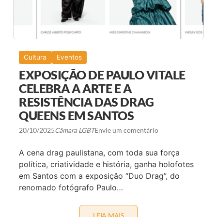
A
O
N
N
Ç
F
A
E
S
R
Ê
N
Cultura
Eventos
C
I
EXPOSIÇÃO DE PAULO VITALE
A
N
CELEBRA A ARTE E A
A
RESISTÊNCIA DAS DRAG
C
I
QUEENS EM SANTOS
O
N
A
20/10/2025
Câmara LGBT
Envie um comentário
L
L
A cena drag paulistana, com toda sua força
G
B
política, criatividade e história, ganha holofotes
T
em Santos com a exposição “Duo Drag”, do
Q
I
renomado fotógrafo Paulo…
A
+
D
E
LEIA MAIS
E