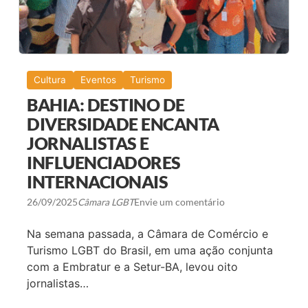
I
E
O
N
N
S
A
E
N
M
A
S
9
A
Cultura
Eventos
Turismo
ª
N
C
T
BAHIA: DESTINO DE
O
O
N
DIVERSIDADE ENCANTA
S
F
JORNALISTAS E
E
R
INFLUENCIADORES
Ê
N
INTERNACIONAIS
C
I
26/09/2025
Câmara LGBT
Envie um comentário
A
I
N
Na semana passada, a Câmara de Comércio e
T
E
Turismo LGBT do Brasil, em uma ação conjunta
R
com a Embratur e a Setur-BA, levou oito
N
A
jornalistas…
C
I