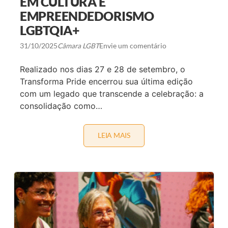
EM CULTURA E
A
U
EMPREENDEDORISMO
M
S
LGBTQIA+
E
T
31/10/2025
Câmara LGBT
Envie um comentário
O
R
M
Realizado nos dias 27 e 28 de setembro, o
A
Transforma Pride encerrou sua última edição
I
S
com um legado que transcende a celebração: a
S
consolidação como…
U
S
T
E
LEIA MAIS
E
N
V
T
E
Á
N
V
T
E
O
L
M
N
O
O
V
F
I
E
M
S
E