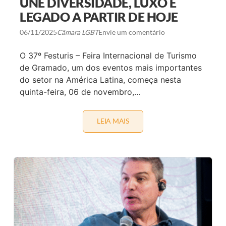
UNE DIVERSIDADE, LUXO E
X
LEGADO A PARTIR DE HOJE
I
B
E
06/11/2025
Câmara LGBT
Envie um comentário
D
O
C
O 37º Festuris – Feira Internacional de Turismo
U
de Gramado, um dos eventos mais importantes
M
E
do setor na América Latina, começa nesta
N
quinta-feira, 06 de novembro,…
T
Á
R
I
LEIA MAIS
G
O
R
E
A
P
M
R
A
O
D
M
O
O
S
V
E
E
D
D
I
E
A
B
F
A