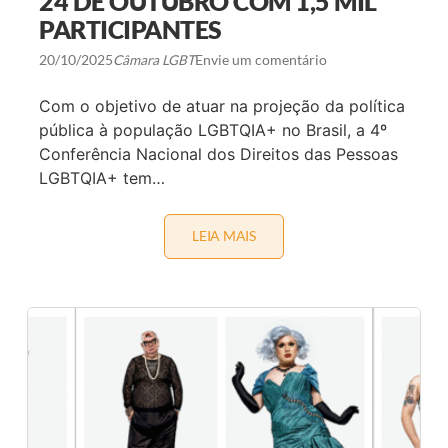
24 DE OUTUBRO COM 1,5 MIL
E
H
PARTICIPANTES
M
O
P
S
R
A
20/10/2025
Câmara LGBT
Envie um comentário
E
B
E
R
Com o objetivo de atuar na projeção da política
N
E
D
I
pública à população LGBTQIA+ no Brasil, a 4º
E
N
Conferência Nacional dos Direitos das Pessoas
D
S
O
C
LGBTQIA+ tem…
R
R
I
I
S
Ç
M
Õ
LEIA MAIS
B
O
E
R
L
S
A
G
E
S
B
A
Í
T
N
L
Q
U
I
I
N
A
A
C
S
+
I
E
A
D
M
I
U
A
D
C