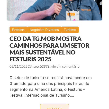
E
T
I
E
R
S
A
O
Q
B
U
R
E
E
U
Eventos
Negócios Diversos
Turismo
A
N
P
E
CEO DA TG.MOB MOSTRA
R
D
E
I
CAMINHOS PARA UM SETOR
S
V
E
MAIS SUSTENTÁVEL NO
E
N
R
FESTURIS 2025
Ç
S
A
I
T
D
05/11/2025
Câmara LGBT
Envie um comentário
R
A
A
D
N
O setor de turismo se reunirá novamente em
E
S
,
Gramado para uma das principais feiras do
N
L
O
segmento na América Latina, o Festuris –
U
C
X
Festival Internacional de Turismo.…
I
O
R
E
C
L
O