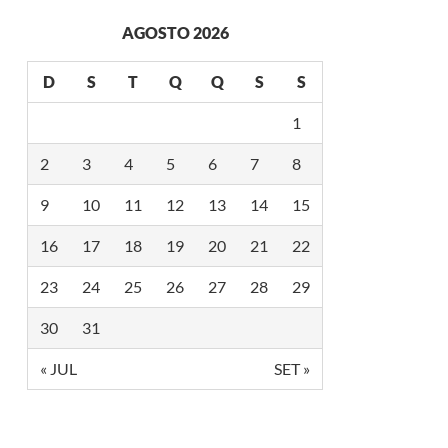
N
Ç
AGOSTO 2026
A
N
O
D
S
T
Q
Q
S
S
F
E
1
S
T
U
2
3
4
5
6
7
8
R
I
9
10
11
12
13
14
15
S
2
0
16
17
18
19
20
21
22
2
5
23
24
25
26
27
28
29
30
31
« JUL
SET »