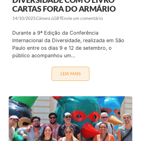
C
A
CARTAS FORA DO ARMÁRIO
I
A
P
R
14/10/2025
Câmara LGBT
Envie um comentário
A
T
N
E
T
E
Durante a 9ª Edição da Conferência
E
A
S
R
Internacional da Diversidade, realizada em São
E
Paulo entre os dias 9 e 12 de setembro, o
S
I
público acompanhou um…
S
T
Ê
LEIA MAIS
F
N
R
C
E
I
D
A
I
D
T
A
I
S
O
D
K
R
A
A
E
G
M
Q
O
U
C
E