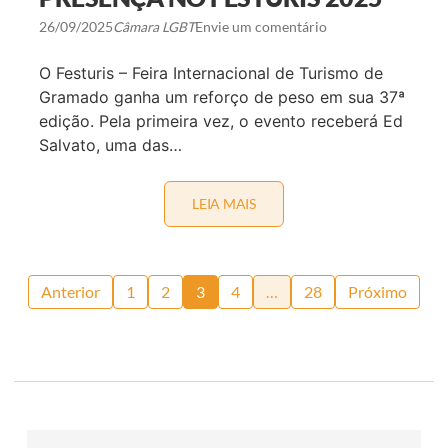
N
R
C
T
26/09/2025
Câmara LGBT
Envie um comentário
A
A
N
S
T
O Festuris – Feira Internacional de Turismo de
F
A
O
Gramado ganha um reforço de peso em sua 37ª
J
R
O
edição. Pela primeira vez, o evento receberá Ed
A
R
D
Salvato, uma das…
N
O
A
A
L
R
I
M
LEIA MAIS
R
S
Á
E
T
R
F
A
I
E
S
O
R
E
Paginação
Ê
Anterior
1
2
3
4
…
28
Próximo
I
N
N
de
C
F
I
L
A
posts
U
G
E
L
N
O
C
B
I
A
A
L