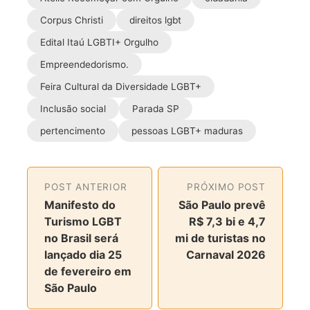
t
t
t
t
Corpus Christi
direitos lgbt
i
i
i
i
Edital Itaú LGBTI+ Orgulho
l
l
l
l
h
h
h
h
Empreendedorismo.
a
a
a
a
Feira Cultural da Diversidade LGBT+
r
r
r
r
Inclusão social
Parada SP
n
n
n
v
o
o
o
i
pertencimento
pessoas LGBT+ maduras
F
T
I
a
a
w
n
e
c
i
s
-
POST ANTERIOR
PRÓXIMO POST
e
t
t
m
Manifesto do
São Paulo prevê
b
t
a
a
Turismo LGBT
R$ 7,3 bi e 4,7
o
e
g
i
no Brasil será
mi de turistas no
o
r
r
l
lançado dia 25
Carnaval 2026
k
a
de fevereiro em
m
São Paulo