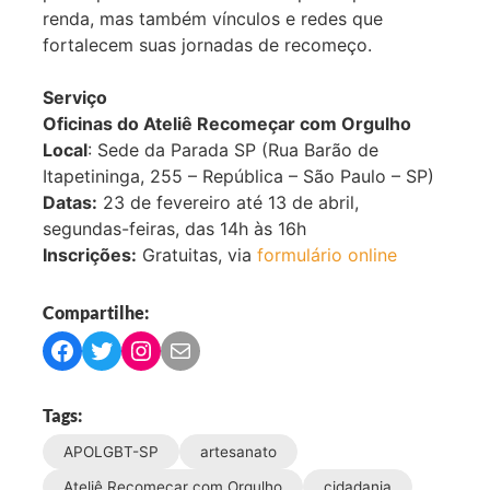
renda, mas também vínculos e redes que
fortalecem suas jornadas de recomeço.
Serviço
Oficinas do Ateliê Recomeçar com Orgulho
Local
: Sede da Parada SP (Rua Barão de
Itapetininga, 255 – República – São Paulo – SP)
Datas:
23 de fevereiro até 13 de abril,
segundas-feiras, das 14h às 16h
Inscrições:
Gratuitas, via
formulário online
Compartilhe:
C
C
C
C
o
o
o
o
m
m
m
m
Tags:
p
p
p
p
APOLGBT-SP
artesanato
a
a
a
a
r
r
r
r
Ateliê Recomeçar com Orgulho
cidadania