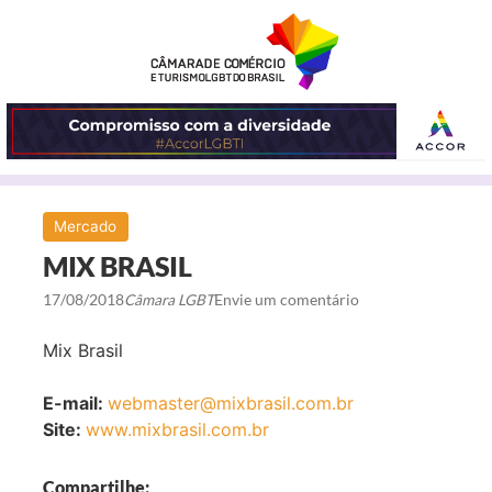
ABRIR
Mercado
O
MIX BRASIL
MENU
17/08/2018
Câmara LGBT
Envie um comentário
Mix Brasil
E-mail:
webmaster@mixbrasil.com.br
Site:
www.mixbrasil.com.br
Compartilhe: