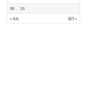
30
31
« JUL
SET »