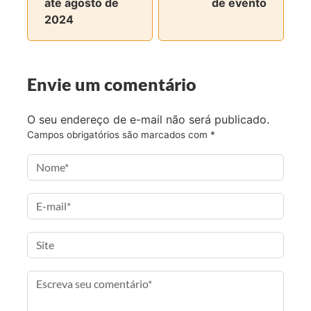
até agosto de
de evento
F
T
I
a
2024
a
w
n
e
c
i
s
-
e
t
t
m
b
t
a
a
Envie um comentário
o
e
g
i
o
r
r
l
O seu endereço de e-mail não será publicado.
k
a
Campos obrigatórios são marcados com
*
m