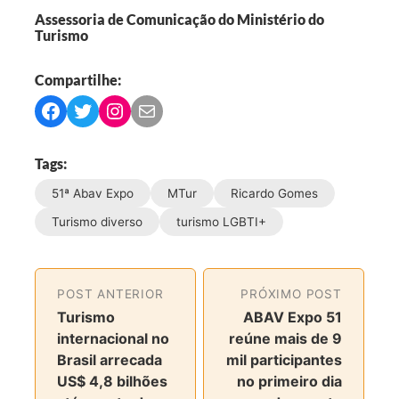
Assessoria de Comunicação do Ministério do
Turismo
Compartilhe:
C
C
C
C
o
o
o
o
m
m
m
m
Tags:
p
p
p
p
51ª Abav Expo
MTur
Ricardo Gomes
a
a
a
a
r
r
r
r
Turismo diverso
turismo LGBTI+
t
t
t
t
i
i
i
i
l
l
l
l
POST ANTERIOR
PRÓXIMO POST
h
h
h
h
Turismo
ABAV Expo 51
a
a
a
a
internacional no
reúne mais de 9
r
r
r
r
Brasil arrecada
mil participantes
n
n
n
v
US$ 4,8 bilhões
no primeiro dia
o
o
o
i