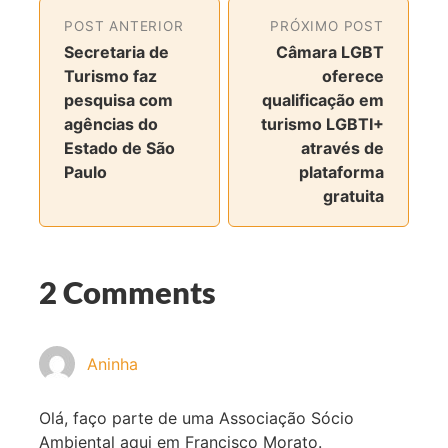
l
l
l
l
POST ANTERIOR
PRÓXIMO POST
h
h
h
h
Secretaria de
Câmara LGBT
a
a
a
a
Turismo faz
oferece
r
r
r
r
pesquisa com
qualificação em
n
n
n
v
agências do
turismo LGBTI+
o
o
o
i
Estado de São
através de
F
T
I
a
Paulo
plataforma
a
w
n
e
gratuita
c
i
s
-
e
t
t
m
b
t
a
a
o
e
g
i
2 Comments
o
r
r
l
k
a
m
Aninha
Olá, faço parte de uma Associação Sócio
Ambiental aqui em Francisco Morato.