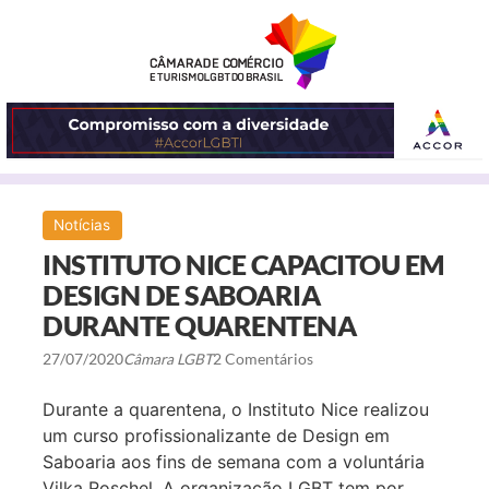
ABRIR
Notícias
O
INSTITUTO NICE CAPACITOU EM
MENU
DESIGN DE SABOARIA
DURANTE QUARENTENA
27/07/2020
Câmara LGBT
2 Comentários
Durante a quarentena, o Instituto Nice realizou
um curso profissionalizante de Design em
Saboaria aos fins de semana com a voluntária
Vilka Roschel. A organização LGBT tem por