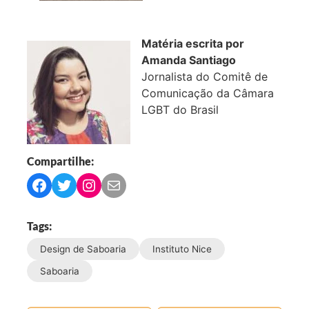
Matéria escrita por
Amanda Santiago
Jornalista do Comitê de
Comunicação da Câmara
LGBT do Brasil
Compartilhe:
C
C
C
C
o
o
o
o
m
m
m
m
Tags:
p
p
p
p
Design de Saboaria
Instituto Nice
a
a
a
a
r
r
r
r
Saboaria
t
t
t
t
i
i
i
i