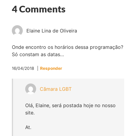
e
t
t
m
4 Comments
b
t
a
a
o
e
g
i
o
r
r
l
Elaine Lina de Oliveira
k
a
m
Onde encontro os horários dessa programação?
Só constam as datas…
16/04/2018
Responder
Cãmara LGBT
Olá, Elaine, será postada hoje no nosso
site.
At.