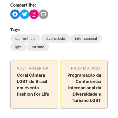
Compartilhe:
C
C
C
C
o
o
o
o
m
m
m
m
Tags:
p
p
p
p
conferência
diversidade
internacional
a
a
a
a
r
r
r
r
lgbt
turismo
t
t
t
t
i
i
i
i
l
l
l
l
POST ANTERIOR
PRÓXIMO POST
h
h
h
h
Coral Câmara
Programação da
a
a
a
a
LGBT do Brasil
Conferência
r
r
r
r
em evento
Internacional da
n
n
n
v
Fashion For Life
Diversidade e
o
o
o
i
Turismo LGBT
F
T
I
a
a
w
n
e
c
i
s
-