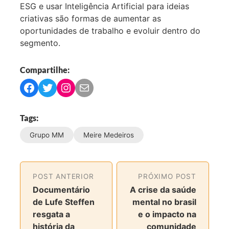
ESG e usar Inteligência Artificial para ideias
criativas são formas de aumentar as
oportunidades de trabalho e evoluir dentro do
segmento.
Compartilhe:
C
C
C
C
o
o
o
o
m
m
m
m
Tags:
p
p
p
p
Grupo MM
Meire Medeiros
a
a
a
a
r
r
r
r
t
t
t
t
i
i
i
i
POST ANTERIOR
PRÓXIMO POST
l
l
l
l
Documentário
A crise da saúde
h
h
h
h
de Lufe Steffen
mental no brasil
a
a
a
a
resgata a
e o impacto na
r
r
r
r
história da
comunidade