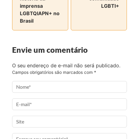
n
n
n
v
imprensa
LGBTI+
o
o
o
i
LGBTQIAPN+ no
F
T
I
a
Brasil
a
w
n
e
c
i
s
-
e
t
t
m
Envie um comentário
b
t
a
a
o
e
g
i
o
r
r
l
O seu endereço de e-mail não será publicado.
k
a
Campos obrigatórios são marcados com
*
m