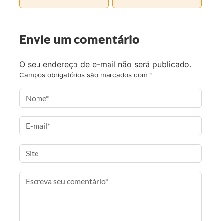
b
t
a
a
o
e
g
i
o
r
r
l
Envie um comentário
k
a
m
O seu endereço de e-mail não será publicado.
Campos obrigatórios são marcados com
*