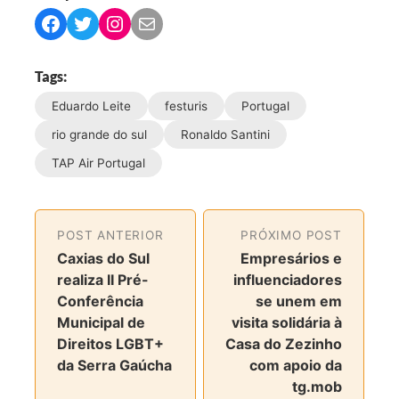
C
C
C
C
o
o
o
o
m
m
m
m
Tags:
p
p
p
p
Eduardo Leite
festuris
Portugal
a
a
a
a
r
r
r
r
rio grande do sul
Ronaldo Santini
t
t
t
t
TAP Air Portugal
i
i
i
i
l
l
l
l
h
h
h
h
POST ANTERIOR
PRÓXIMO POST
a
a
a
a
Caxias do Sul
Empresários e
r
r
r
r
realiza II Pré-
influenciadores
n
n
n
v
Conferência
se unem em
o
o
o
i
Municipal de
visita solidária à
F
T
I
a
Direitos LGBT+
Casa do Zezinho
a
w
n
e
da Serra Gaúcha
com apoio da
c
i
s
-
tg.mob
e
t
t
m