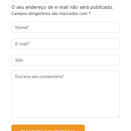
c
i
s
-
O seu endereço de e-mail não será publicado.
e
t
t
m
Campos obrigatórios são marcados com
*
b
t
a
a
o
e
g
i
o
r
r
l
k
a
m