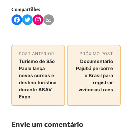
Compartilhe:
C
C
C
C
o
o
o
o
m
m
m
m
p
p
p
p
a
a
a
a
POST ANTERIOR
PRÓXIMO POST
r
r
r
r
Turismo de São
Documentário
t
t
t
t
Paulo lança
Pajubá percorre
i
i
i
i
novos cursos e
o Brasil para
l
l
l
l
destino turístico
registrar
h
h
h
h
durante ABAV
vivências trans
a
a
a
a
Expo
r
r
r
r
n
n
n
v
o
o
o
i
F
T
I
a
Envie um comentário
a
w
n
e