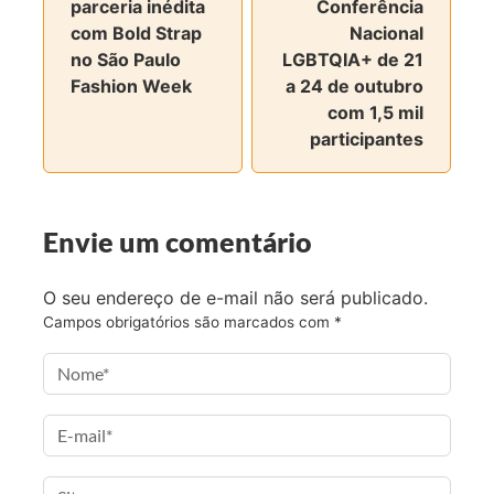
parceria inédita
Conferência
a
w
n
e
com Bold Strap
Nacional
c
i
s
-
no São Paulo
LGBTQIA+ de 21
e
t
t
m
Fashion Week
a 24 de outubro
b
t
a
a
com 1,5 mil
o
e
g
i
participantes
o
r
r
l
k
a
m
Envie um comentário
O seu endereço de e-mail não será publicado.
Campos obrigatórios são marcados com
*