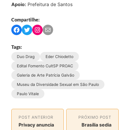
Apoio:
Prefeitura de Santos
Compartilhe:
C
C
C
C
o
o
o
o
m
m
m
m
Tags:
p
p
p
p
Duo Drag
Eder Chiodetto
a
a
a
a
r
r
r
r
Edital Fomento CultSP PROAC
t
t
t
t
Galeria de Arte Patrícia Galvão
i
i
i
i
Museu da Diversidade Sexual em São Paulo
l
l
l
l
h
h
h
h
Paulo Vitale
a
a
a
a
r
r
r
r
n
n
n
v
POST ANTERIOR
PRÓXIMO POST
o
o
o
i
Privacy anuncia
Brasília sedia
F
T
I
a