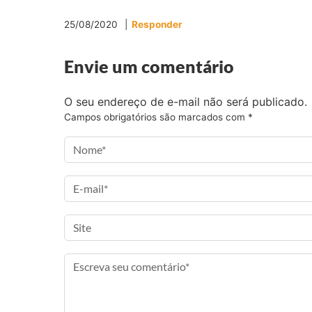
b
t
a
a
o
e
g
i
25/08/2020
Responder
o
r
r
l
k
a
Envie um comentário
m
O seu endereço de e-mail não será publicado.
Campos obrigatórios são marcados com
*