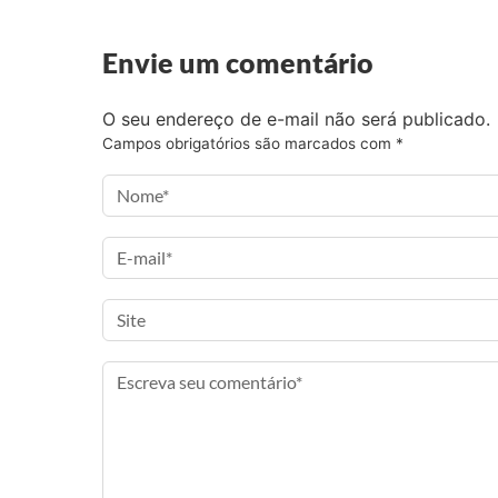
o
o
o
i
F
T
I
a
Envie um comentário
a
w
n
e
c
i
s
-
O seu endereço de e-mail não será publicado.
e
t
t
m
Campos obrigatórios são marcados com
*
b
t
a
a
o
e
g
i
o
r
r
l
k
a
m