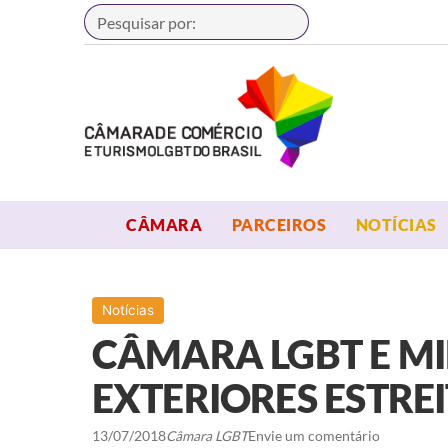
Buscar
OPEN MENU
OPEN MENU
CÂMARA
PARCEIROS
NOTÍCIAS
Notícias
CÂMARA LGBT E MI
EXTERIORES ESTRE
13/07/2018
Câmara LGBT
Envie um comentário