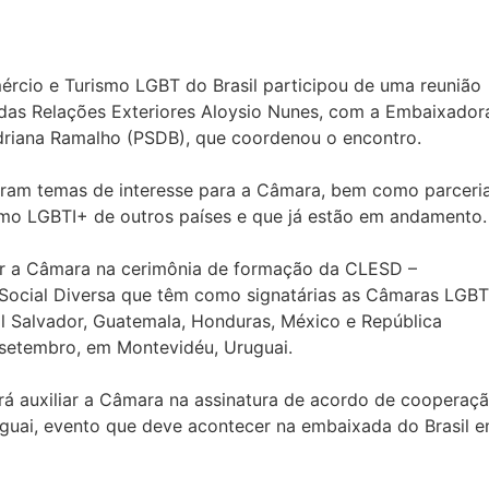
rcio e Turismo LGBT do Brasil participou de uma reunião
o das Relações Exteriores Aloysio Nunes, com a Embaixador
riana Ramalho (PSDB), que coordenou o encontro.
daram temas de interesse para a Câmara, bem como parceri
mo LGBTI+ de outros países e que já estão em andamento.
iar a Câmara na cerimônia de formação da CLESD –
Social Diversa que têm como signatárias as Câmaras LGBT
 El Salvador, Guatemala, Honduras, México e República
 setembro, em Montevidéu, Uruguai.
rá auxiliar a Câmara na assinatura de acordo de cooperaç
uai, evento que deve acontecer na embaixada do Brasil 