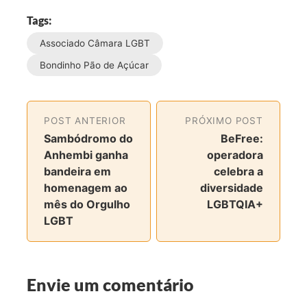
m
m
m
m
Tags:
p
p
p
p
Associado Câmara LGBT
a
a
a
a
r
r
r
r
Bondinho Pão de Açúcar
t
t
t
t
i
i
i
i
l
l
l
l
POST ANTERIOR
PRÓXIMO POST
h
h
h
h
Sambódromo do
BeFree:
a
a
a
a
Anhembi ganha
operadora
r
r
r
r
bandeira em
celebra a
n
n
n
v
homenagem ao
diversidade
o
o
o
i
mês do Orgulho
LGBTQIA+
F
T
I
a
LGBT
a
w
n
e
c
i
s
-
e
t
t
m
b
t
a
a
Envie um comentário
o
e
g
i