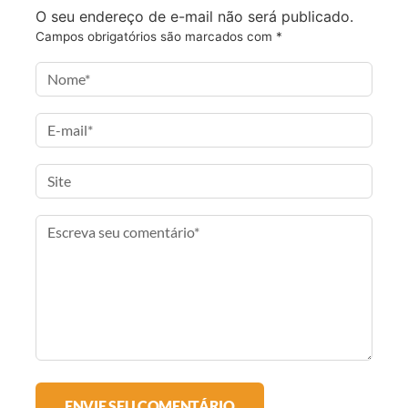
o
r
r
l
O seu endereço de e-mail não será publicado.
k
a
Campos obrigatórios são marcados com
*
m