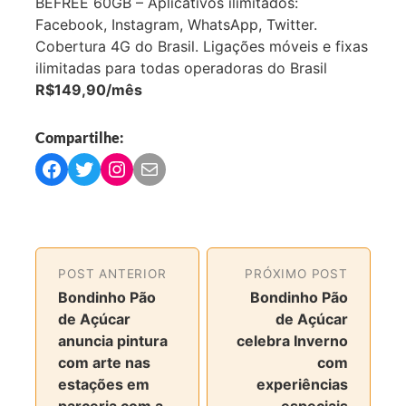
BEFREE 60GB – Aplicativos ilimitados:
Facebook, Instagram, WhatsApp, Twitter.
Cobertura 4G do Brasil. Ligações móveis e fixas
ilimitadas para todas operadoras do Brasil
R$149,90/mês
Compartilhe:
C
C
C
C
o
o
o
o
m
m
m
m
p
p
p
p
a
a
a
a
POST ANTERIOR
PRÓXIMO POST
r
r
r
r
Bondinho Pão
Bondinho Pão
t
t
t
t
de Açúcar
de Açúcar
i
i
i
i
anuncia pintura
celebra Inverno
l
l
l
l
com arte nas
com
h
h
h
h
estações em
experiências
a
a
a
a
parceria com a
especiais