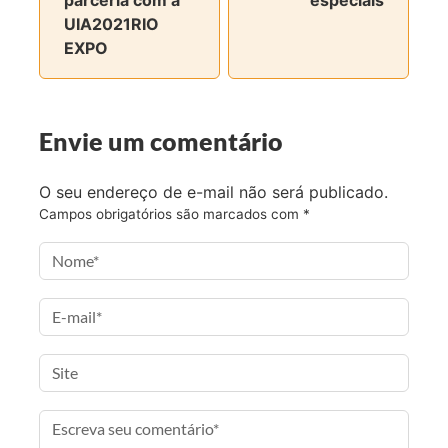
r
r
r
r
UIA2021RIO
n
n
n
v
EXPO
o
o
o
i
F
T
I
a
a
w
n
e
c
i
s
-
Envie um comentário
e
t
t
m
b
t
a
a
O seu endereço de e-mail não será publicado.
o
e
g
i
Campos obrigatórios são marcados com
*
o
r
r
l
k
a
m