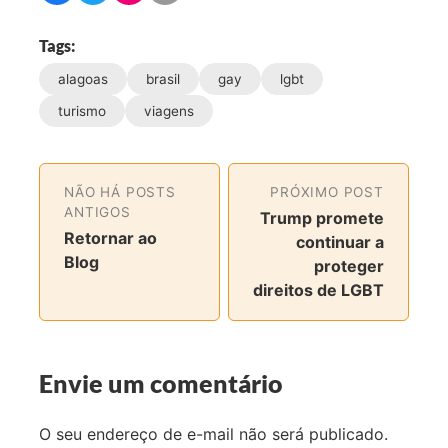
o
o
o
o
m
m
m
m
Tags:
p
p
p
p
alagoas
brasil
gay
lgbt
a
a
a
a
r
r
r
r
turismo
viagens
t
t
t
t
i
i
i
i
l
l
l
l
NÃO HÁ POSTS
PRÓXIMO POST
h
h
h
h
ANTIGOS
Trump promete
a
a
a
a
Retornar ao
continuar a
r
r
r
r
Blog
proteger
n
n
n
v
direitos de LGBT
o
o
o
i
F
T
I
a
a
w
n
e
c
i
s
-
Envie um comentário
e
t
t
m
b
t
a
a
O seu endereço de e-mail não será publicado.
o
e
g
i