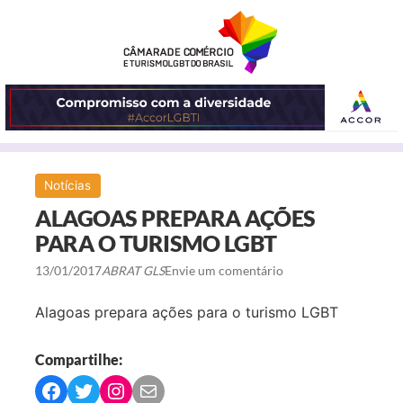
ABRIR
Notícias
O
ALAGOAS PREPARA AÇÕES
MENU
PARA O TURISMO LGBT
13/01/2017
ABRAT GLS
Envie um comentário
Alagoas prepara ações para o turismo LGBT
Compartilhe:
C
C
C
C