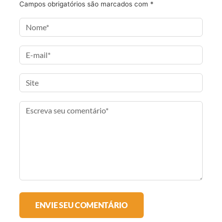
Campos obrigatórios são marcados com
*
o
r
r
l
k
a
m