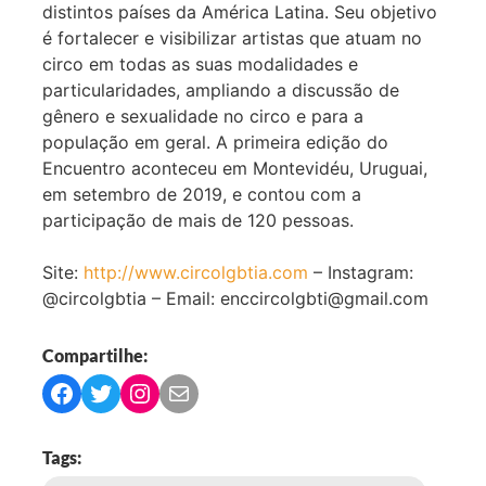
distintos países da América Latina. Seu objetivo
é fortalecer e visibilizar artistas que atuam no
circo em todas as suas modalidades e
particularidades, ampliando a discussão de
gênero e sexualidade no circo e para a
população em geral. A primeira edição do
Encuentro aconteceu em Montevidéu, Uruguai,
em setembro de 2019, e contou com a
participação de mais de 120 pessoas.
Site:
http://www.circolgbtia.com
– Instagram:
@circolgbtia – Email:
enccircolgbti@gmail.com
Compartilhe:
C
C
C
C
o
o
o
o
m
m
m
m
Tags:
p
p
p
p