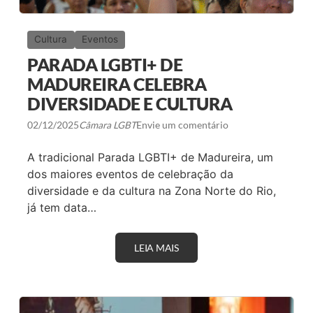
Cultura
Eventos
PARADA LGBTI+ DE
MADUREIRA CELEBRA
DIVERSIDADE E CULTURA
02/12/2025
Câmara LGBT
Envie um comentário
A tradicional Parada LGBTI+ de Madureira, um
dos maiores eventos de celebração da
diversidade e da cultura na Zona Norte do Rio,
já tem data…
LEIA MAIS
P
A
R
A
D
A