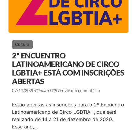
M
A
I
M
N
P
H
L
A
I
’
A
A
V
I
Cultura
S
Ã
2º ENCUENTRO
O
S
LATINOAMERICANO DE CIRCO
O
LGBTIA+ ESTÁ COM INSCRIÇÕES
B
R
ABERTAS
E
A
07/11/2020
Câmara LGBT
Envie um comentário
S
E
X
Estão abertas as inscrições para o 2º Encuentro
U
A
Latinoamericano de Circo LGBTIA+, que será
L
realizado de 14 a 21 de dezembro de 2020.
I
D
Esse ano,…
A
D