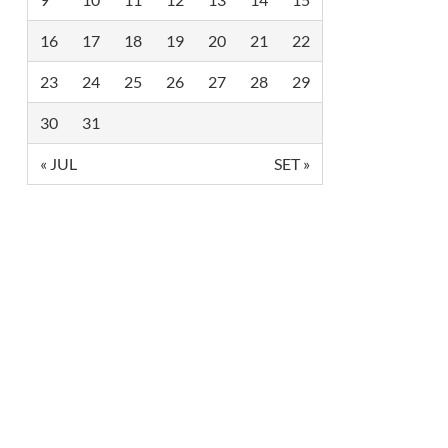
E
C
16
17
18
19
20
21
22
I
R
C
23
24
25
26
27
28
29
O
L
G
30
31
B
T
« JUL
SET »
I
A
+
E
S
T
Á
C
O
M
I
N
S
C
R
I
Ç
Õ