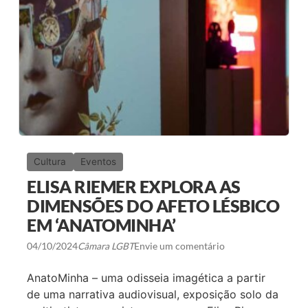
L
G
B
T
I
+
D
E
M
A
D
U
R
E
I
Cultura
Eventos
R
A
ELISA RIEMER EXPLORA AS
C
E
DIMENSÕES DO AFETO LÉSBICO
L
EM ‘ANATOMINHA’
E
B
R
04/10/2024
Câmara LGBT
Envie um comentário
A
D
AnatoMinha – uma odisseia imagética a partir
I
V
de uma narrativa audiovisual, exposição solo da
E