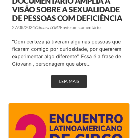
DOCUMENTÁRIO AMPLIA A
E
N
VISÃO SOBRE A SEXUALIDADE
S
DE PESSOAS COM DEFICIÊNCIA
Õ
E
S
27/08/2024
Câmara LGBT
Envie um comentário
D
O
“Com certeza já tiveram algumas pessoas que
A
F
ficaram comigo por curiosidade, por quererem
E
experimentar algo diferente”. Essa é a frase de
T
O
Giovanni, personagem que abre…
L
É
S
B
LEIA MAIS
D
I
O
C
C
O
U
E
M
M
E
‘
N
A
T
N
Á
A
R
T
I
O
O