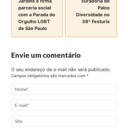
Jardins e firma
curadoria do
l
l
l
l
parceria social
Palco
h
h
h
h
com a Parada do
Diversidade no
a
a
a
a
Orgulho LGBT
38º Festuris
r
r
r
r
de São Paulo
n
n
n
v
o
o
o
i
F
T
I
a
a
w
n
e
Envie um comentário
c
i
s
-
e
t
t
m
O seu endereço de e-mail não será publicado.
b
t
a
a
Campos obrigatórios são marcados com
*
o
e
g
i
o
r
r
l
k
a
m