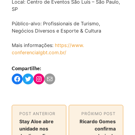
Local: Centro de Eventos São Luís – São Paulo,
SP
Público-alvo: Profissionais de Turismo,
Negócios Diversos e Esporte & Cultura
Mais informações:
https://www.
conferencialgbt.com.br/
Compartilhe:
C
C
C
C
o
o
o
o
m
m
m
m
p
p
p
p
a
a
a
a
POST ANTERIOR
PRÓXIMO POST
r
r
r
r
Stay Aloe abre
Ricardo Gomes
t
t
t
t
unidade nos
confirma
i
i
i
i