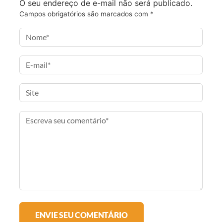
O seu endereço de e-mail não será publicado.
c
i
s
-
Campos obrigatórios são marcados com
*
e
t
t
m
b
t
a
a
o
e
g
i
o
r
r
l
k
a
m