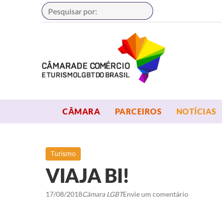
Buscar
OPEN MENU
OPEN MENU
CÂMARA
PARCEIROS
NOTÍCIAS
Turismo
VIAJA BI!
17/08/2018
Câmara LGBT
Envie um comentário