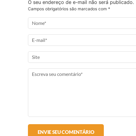
o
o
o
i
O seu endereço de e-mail não será publicado.
F
T
I
a
Campos obrigatórios são marcados com
*
a
w
n
e
c
i
s
-
e
t
t
m
b
t
a
a
o
e
g
i
o
r
r
l
k
a
m