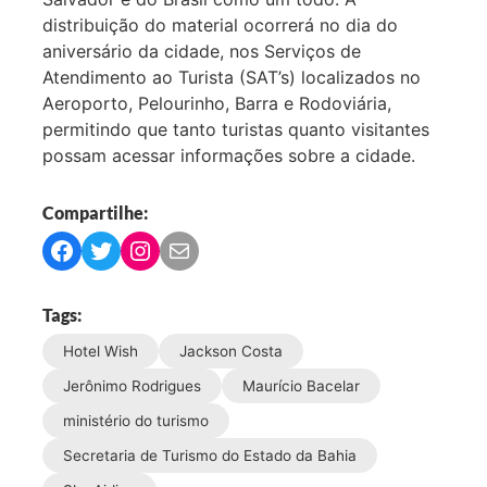
distribuição do material ocorrerá no dia do
aniversário da cidade, nos Serviços de
Atendimento ao Turista (SAT’s) localizados no
Aeroporto, Pelourinho, Barra e Rodoviária,
permitindo que tanto turistas quanto visitantes
possam acessar informações sobre a cidade.
Compartilhe:
C
C
C
C
o
o
o
o
m
m
m
m
Tags:
p
p
p
p
Hotel Wish
Jackson Costa
a
a
a
a
r
r
r
r
Jerônimo Rodrigues
Maurício Bacelar
t
t
t
t
ministério do turismo
i
i
i
i
Secretaria de Turismo do Estado da Bahia
l
l
l
l
h
h
h
h