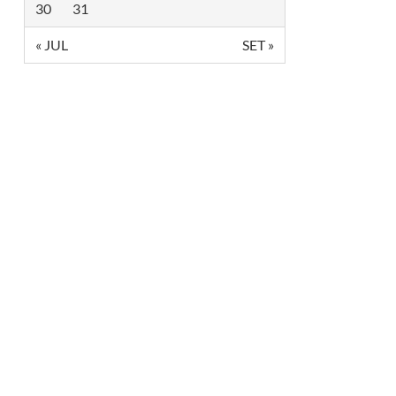
30
31
« JUL
SET »