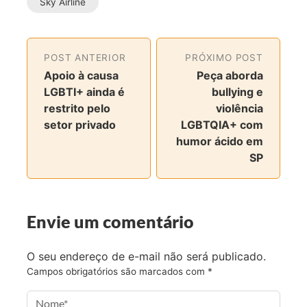
Sky Airline
a
a
a
a
r
r
r
r
n
n
n
v
POST ANTERIOR
PRÓXIMO POST
o
o
o
i
Apoio à causa
Peça aborda
F
T
I
a
LGBTI+ ainda é
bullying e
a
w
n
e
restrito pelo
violência
c
i
s
-
setor privado
LGBTQIA+ com
e
t
t
m
humor ácido em
b
t
a
a
SP
o
e
g
i
o
r
r
l
k
a
m
Envie um comentário
O seu endereço de e-mail não será publicado.
Campos obrigatórios são marcados com
*