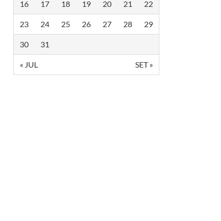
16
17
18
19
20
21
22
C
A
P
23
24
25
26
27
28
29
A
C
I
30
31
T
A
« JUL
SET »
D
A
S
P
E
L
A
S
E
T
U
R
-
B
A
P
A
R
A
Q