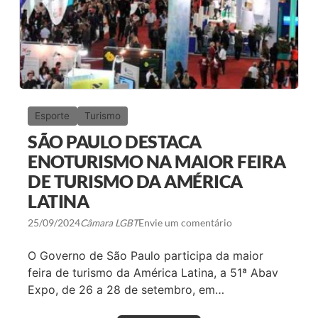
R
N
A
V
A
L
?
C
O
N
Esporte
Turismo
H
E
SÃO PAULO DESTACA
Ç
A
ENOTURISMO NA MAIOR FEIRA
S
DE TURISMO DA AMÉRICA
E
I
LATINA
S
D
25/09/2024
Câmara LGBT
Envie um comentário
E
S
T
O Governo de São Paulo participa da maior
I
N
feira de turismo da América Latina, a 51ª Abav
O
Expo, de 26 a 28 de setembro, em…
S
A
L