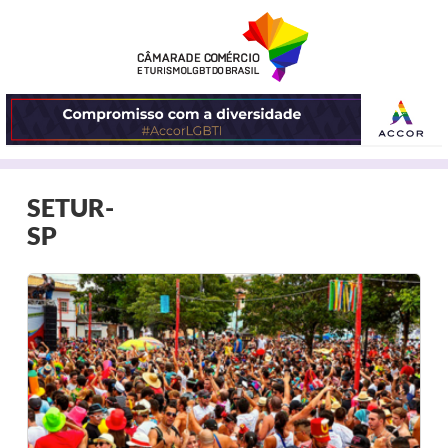
ABRIR
SETUR-
O
SP
MENU