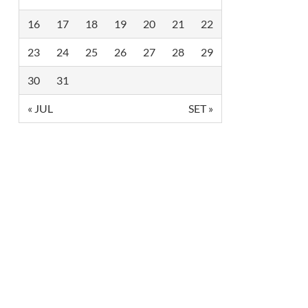
M
A
16
17
18
19
20
21
22
I
O
R
23
24
25
26
27
28
29
F
E
I
30
31
R
A
« JUL
SET »
D
E
T
U
R
I
S
M
O
D
A
A
M
É
R
I
C
A