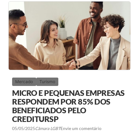
U
L
O
P
R
E
V
Ê
R
$
7
,
3
B
I
E
Mercado
Turismo
4
,
MICRO E PEQUENAS EMPRESAS
7
M
RESPONDEM POR 85% DOS
I
BENEFICIADOS PELO
D
E
CREDITURSP
T
U
05/05/2025
Câmara LGBT
Envie um comentário
R
I
S