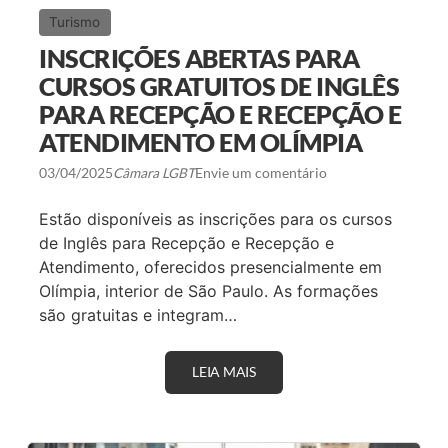
A
Turismo
S
R
INSCRIÇÕES ABERTAS PARA
E
S
CURSOS GRATUITOS DE INGLÊS
P
PARA RECEPÇÃO E RECEPÇÃO E
O
N
ATENDIMENTO EM OLÍMPIA
D
E
03/04/2025
Câmara LGBT
Envie um comentário
M
P
O
Estão disponíveis as inscrições para os cursos
R
8
de Inglês para Recepção e Recepção e
5
Atendimento, oferecidos presencialmente em
%
D
Olímpia, interior de São Paulo. As formações
O
são gratuitas e integram…
S
B
E
N
LEIA MAIS
I
E
N
F
S
I
C
C
R
I