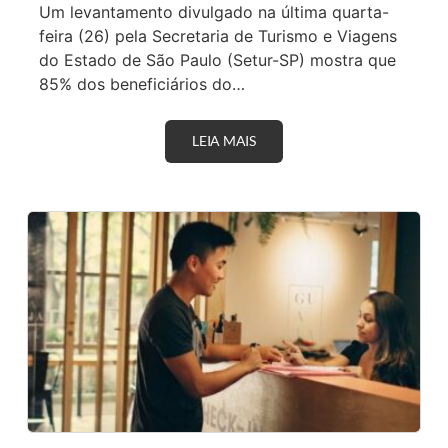
Um levantamento divulgado na última quarta-
T
A
feira (26) pela Secretaria de Turismo e Viagens
S
do Estado de São Paulo (Setur-SP) mostra que
N
O
85% dos beneficiários do…
C
A
R
LEIA MAIS
M
N
I
A
C
V
R
A
O
L
E
2
P
0
E
2
Q
6
U
E
N
A
S
E
M
P
R
E
S