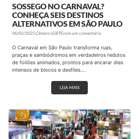
P
I
SOSSEGO NO CARNAVAL?
Ç
M
Ã
E
CONHEÇA SEIS DESTINOS
O
N
E
ALTERNATIVOS EM SÃO PAULO
T
A
A
T
R
06/02/2025
Câmara LGBT
Envie um comentário
E
R
N
$
D
O Carnaval em São Paulo transforma ruas,
3
I
4
praças e sambódromos em verdadeiros redutos
M
0
E
de foliões animados, prontos para encarar dias
B
N
I
intensos de blocos e desfiles.…
T
E
O
S
E
T
M
E
LEIA MAIS
S
O
A
O
L
N
S
Í
O
S
M
E
P
G
I
O
A
N
O
C
A