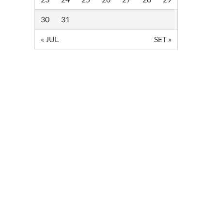
30
31
« JUL
SET »