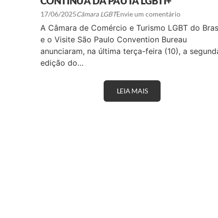
CONTÍNUA DA PAUTA LGBTI+
17/06/2025
Câmara LGBT
Envie um comentário
A Câmara de Comércio e Turismo LGBT do Bras
e o Visite São Paulo Convention Bureau
anunciaram, na última terça-feira (10), a segund
edição do…
LEIA MAIS
C
I
R
C
U
I
T
O
S
P
D
E
C
O
R
E
S