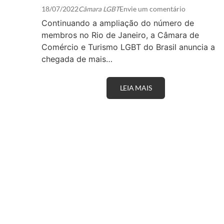
18/07/2022
Câmara LGBT
Envie um comentário
Continuando a ampliação do número de
membros no Rio de Janeiro, a Câmara de
Comércio e Turismo LGBT do Brasil anuncia a
chegada de mais…
LEIA MAIS
P
R
O
D
I
G
Y
S
A
N
T
O
S
D
U
M
O
N